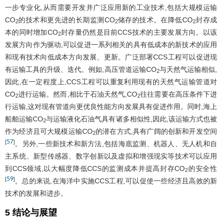
一步专业化,从而需要开发并广泛应用新的工业技术,包括大规模运输
CO
的技术和更先进的长期监测CO
储存的技术。在降低CO
封存成
2
2
2
本的同时增加CO
封存量仍然是目前CCS技术的主要发展方向。以该
2
发展方向作为驱动,可以促进一系列相关的具有低成本的新技术的应用
和现有技术向低成本方向发展、更新。广泛部署CCS工程可以促进现
有运输工具的升级、迭代。例如,高压管道运输CO
与天然气运输相似,
2
因此,在一定程度上,CCS工程可以重复利用现有的天然气运输管道对
CO
进行运输。然而,相比于石油天然气,CO
往往需要在高压条件下进
2
2
行运输,这对现有管道向更优良性能方向发展具有促进作用。同时,海上
船舶运输CO
与运输液化石油气具有诸多相似性,因此,该运输方式也被
2
作为经济且可大规模运输CO
的潜在方式,具有广阔的创新和开发空间
2
57
[
]
。另外,一些新技术和新方法,包括海底监测、机器人、无人机和自
主系统、新型传感器、数字创新以及虚拟和增强现实等技术可以应用
到CCS领域,以大幅度降低CCS的监测成本并提高封存CO
的安全性
2
59
[
]
。总的来说,在海洋中实施CCS工程,可以促使一些经济且高效的新
技术的发展和进步。
5 结论与展望