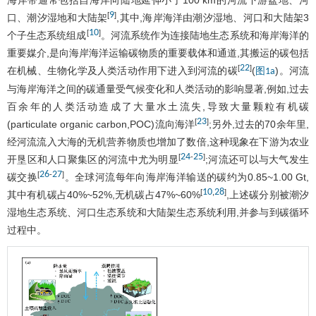
海岸带通常包括自海岸向陆地延伸小于100 km的河流下游盆地、河
9
[
]
口、潮汐湿地和大陆架
,其中,海岸海洋由潮汐湿地、河口和大陆架3
10
[
]
个子生态系统组成
。河流系统作为连接陆地生态系统和海岸海洋的
重要媒介,是向海岸海洋运输碳物质的重要载体和通道,其搬运的碳包括
22
[
]
在机械、生物化学及人类活动作用下进入到河流的碳
(
)。河流
图1a
与海岸海洋之间的碳通量受气候变化和人类活动的影响显著,例如,过去
百余年的人类活动造成了大量水土流失,导致大量颗粒有机碳
23
[
]
(particulate organic carbon,POC)流向海洋
;另外,过去的70余年里,
经河流流入大海的无机营养物质也增加了数倍,这种现象在下游为农业
24
25
[
-
]
开垦区和人口聚集区的河流中尤为明显
;河流还可以与大气发生
26
27
[
-
]
碳交换
。全球河流每年向海岸海洋输送的碳约为0.85~1.00 Gt,
10
28
[
,
]
其中有机碳占40%~52%,无机碳占47%~60%
,上述碳分别被潮汐
湿地生态系统、河口生态系统和大陆架生态系统利用,并参与到碳循环
过程中。