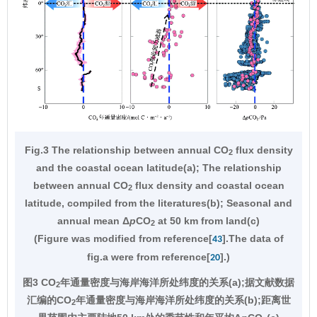
Fig.3 The relationship between annual CO
flux density
2
and the coastal ocean latitude(a); The relationship
between annual CO
flux density and coastal ocean
2
latitude, compiled from the literatures(b); Seasonal and
annual mean Δ
p
CO
at 50 km from land(c)
2
(Figure was modified from reference[
].The data of
43
fig.a were from reference[
].)
20
图3 CO
年通量密度与海岸海洋所处纬度的关系(a);据文献数据
2
汇编的CO
年通量密度与海岸海洋所处纬度的关系(b);距离世
2