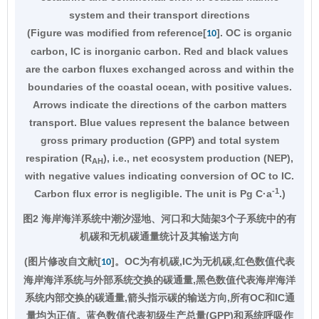
system and their transport directions
(Figure was modified from reference[
]. OC is organic
10
carbon, IC is inorganic carbon. Red and black values
are the carbon fluxes exchanged across and within the
boundaries of the coastal ocean, with positive values.
Arrows indicate the directions of the carbon matters
transport. Blue values represent the balance between
gross primary production (GPP) and total system
respiration (R
), i.e., net ecosystem production (NEP),
AH
with negative values indicating conversion of OC to IC.
-1
Carbon flux error is negligible. The unit is Pg C·a
.)
图2 海岸海洋系统中潮汐湿地、河口和大陆架3个子系统中的有
机碳和无机碳通量统计及其输送方向
(图片修改自文献[
]。OC为有机碳,IC为无机碳,红色数值代表
10
海岸海洋系统与外部系统交换的碳通量,黑色数值代表海岸海洋
系统内部交换的碳通量,箭头指示碳的输送方向,所有OC和IC通
量均为正值。蓝色数值代表初级生产总量(GPP)和系统呼吸作