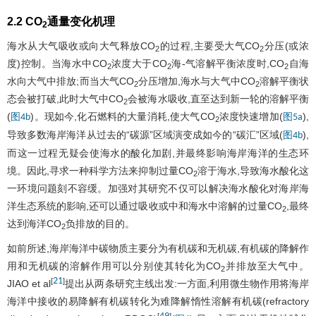
2.2 CO
通量变化机理
2
海水从大气吸收或向大气释放CO
的过程,主要受大气CO
分压(或浓
2
2
度)控制。当海水中CO
浓度大于CO
海-气溶解平衡浓度时,CO
自海
2
2
2
水向大气中排放;而当大气CO
分压增加,海水与大气中CO
溶解平衡状
2
2
态会被打破,此时大气中CO
会被海水吸收,直至达到新一轮的溶解平衡
2
(
)。现如今,化石燃料的大量消耗,使大气CO
浓度快速增加(
),
图4b
图5a
2
导致多数海岸海洋从过去的“碳源”区域演变成如今的“碳汇”区域(
),
图4b
而这一过程无疑会使海水的酸化加剧,并最终影响海岸海洋的生态环
境。因此,寻求一种科学方法来抑制过量CO
溶于海水,导致海水酸化这
2
一环境问题刻不容缓。加强对其研究不仅可以解决海水酸化对海岸海
洋生态系统的影响,还可以通过吸收或中和海水中溶解的过量CO
,最终
2
达到海洋CO
负排放的目的。
2
如前所述,海岸海洋中碳物质主要分为有机碳和无机碳,有机碳的降解作
用和无机碳的溶解作用可以分别使其转化为CO
并排放至大气中。
2
21
[
]
JIAO et al
提出从两条研究主线出发:一方面,利用微生物作用将海岸
海洋中接收的易降解有机碳转化为难降解惰性溶解有机碳(refractory
[
]