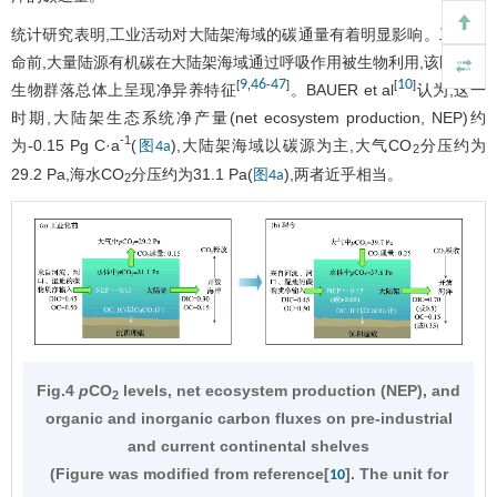
统计研究表明,工业活动对大陆架海域的碳通量有着明显影响。工业革
命前,大量陆源有机碳在大陆架海域通过呼吸作用被生物利用,该区域的
9
46
47
10
[
,
-
]
[
]
生物群落总体上呈现净异养特征
。BAUER et al
认为,这一
时期,大陆架生态系统净产量(net ecosystem production, NEP)约
-1
为-0.15 Pg C·a
(
),大陆架海域以碳源为主,大气CO
分压约为
图4a
2
29.2 Pa,海水CO
分压约为31.1 Pa(
),两者近乎相当。
图4a
2
Fig.4
p
CO
levels, net ecosystem production (NEP), and
2
organic and inorganic carbon fluxes on pre-industrial
and current continental shelves
(Figure was modified from reference[
]. The unit for
10