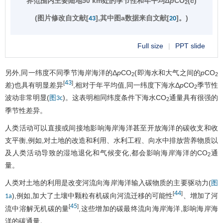
界范围内主要陆地50 km处的季节性和年平均Δ
p
CO
(c)
2
(图片修改自文献[
],其中图a数据来自文献[
]。)
43
20
Full size
|
PPT slide
另外,同一纬度不同季节海岸海洋的Δ
p
CO
(即海水和大气之间的
p
CO
2
2
43
[
]
差)也具有明显差异
,相对于年平均值,同一纬度下海水Δ
p
CO
季节性
2
波动非常明显(
)。这表明相同纬度条件下海水CO
通量具有很强的
图3c
2
季节性差异。
人类活动可以直接或间接地影响海岸海洋甚至开放海洋的碳收支和收
支平衡,例如,对土地的改造和利用、水利工程、向水中排放营养物质以
及人类活动导致的湿地退化和气候变化,都会影响海岸海洋的CO
通
2
量。
人类对土地的利用是改变河流向海岸海洋输入碳物质的主要驱动力(
图
44
[
]
),例如,加大了土壤中颗粒有机碳向河流迁移的可能性
、增加了河
1a
45
[
]
流中溶解无机碳的量
,这些增加的碳最终流向海岸海洋,影响海岸海
洋的碳通量。