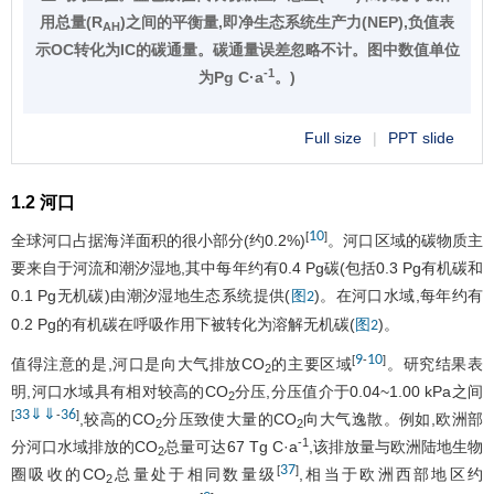
用总量(R
)之间的平衡量,即净生态系统生产力(NEP),负值表
AH
示OC转化为IC的碳通量。碳通量误差忽略不计。图中数值单位
-1
为Pg C·a
。)
Full size
|
PPT slide
1.2 河口
10
[
]
全球河口占据海洋面积的很小部分(约0.2%)
。河口区域的碳物质主
要来自于河流和潮汐湿地,其中每年约有0.4 Pg碳(包括0.3 Pg有机碳和
0.1 Pg无机碳)由潮汐湿地生态系统提供(
)。在河口水域,每年约有
图2
0.2 Pg的有机碳在呼吸作用下被转化为溶解无机碳(
)。
图2
9
10
[
-
]
值得注意的是,河口是向大气排放CO
的主要区域
。研究结果表
2
明,河口水域具有相对较高的CO
分压,分压值介于0.04~1.00 kPa之间
2
33
⇓
⇓
36
[
-
]
,较高的CO
分压致使大量的CO
向大气逸散。例如,欧洲部
2
2
-1
分河口水域排放的CO
总量可达67 Tg C·a
,该排放量与欧洲陆地生物
2
37
[
]
圈吸收的CO
总量处于相同数量级
,相当于欧洲西部地区约
2