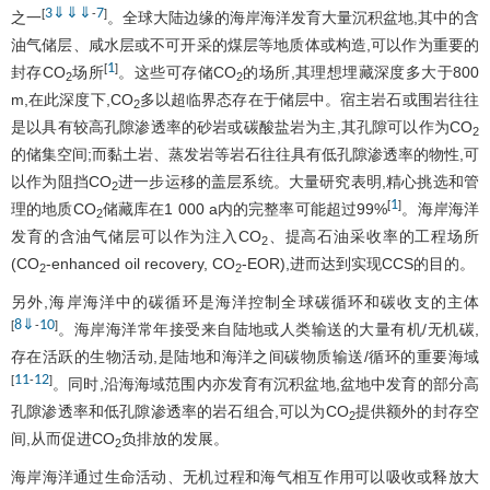
3
⇓
⇓
⇓
7
[
-
]
之一
。全球大陆边缘的海岸海洋发育大量沉积盆地,其中的含
油气储层、咸水层或不可开采的煤层等地质体或构造,可以作为重要的
1
[
]
封存CO
场所
。这些可存储CO
的场所,其理想埋藏深度多大于800
2
2
m,在此深度下,CO
多以超临界态存在于储层中。宿主岩石或围岩往往
2
是以具有较高孔隙渗透率的砂岩或碳酸盐岩为主,其孔隙可以作为CO
2
的储集空间;而黏土岩、蒸发岩等岩石往往具有低孔隙渗透率的物性,可
以作为阻挡CO
进一步运移的盖层系统。大量研究表明,精心挑选和管
2
1
[
]
理的地质CO
储藏库在1 000 a内的完整率可能超过99%
。海岸海洋
2
发育的含油气储层可以作为注入CO
、提高石油采收率的工程场所
2
(CO
-enhanced oil recovery, CO
-EOR),进而达到实现CCS的目的。
2
2
另外,海岸海洋中的碳循环是海洋控制全球碳循环和碳收支的主体
8
⇓
10
[
-
]
。海岸海洋常年接受来自陆地或人类输送的大量有机/无机碳,
存在活跃的生物活动,是陆地和海洋之间碳物质输送/循环的重要海域
11
12
[
-
]
。同时,沿海海域范围内亦发育有沉积盆地,盆地中发育的部分高
孔隙渗透率和低孔隙渗透率的岩石组合,可以为CO
提供额外的封存空
2
间,从而促进CO
负排放的发展。
2
海岸海洋通过生命活动、无机过程和海气相互作用可以吸收或释放大