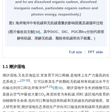
and hv are dissolved organic carbon, dissolved
inorganic carbon, particulate organic carbon and
photon energy, respectively.)
图1 海岸海洋中有机碳和无机碳通量的影响因素及碳循环过程
(图片修改自文献[
]。其中DOC、DIC、POC和hv分别代表溶
10
解有机碳、溶解无机碳、颗粒有机碳和光子能量。)
Full size
|
PPT slide
1.1 潮汐湿地
潮汐湿地,又名滨海盐沼,常发育于河口两侧,是地球上生产力最高的生
29
30
[
-
]
态系统之一
。它可以将其生产的颗粒无机碳和有机碳沿水平方
9
31
[
,
]
向输出到河口和近岸海洋中
(
)。潮汐湿地中生长的植物可以
图1b
直接从空气中吸收大量CO
,将其转变为有机碳;同时,该区域内发育的
2
动植物等生命体,也向河口释放包括有机碳和无机碳在内的碳物质。前
人研究表明,潮汐湿地生态系统生产并向河口输送的有机碳和无机碳的