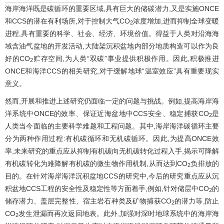
海岸海洋既是碳循环的重要区域,具有巨大的储碳潜力,又是实施ONCE
和CCS的潜在有利场所,对于控制大气CO
浓度增加,进而抑制全球变暖
2
进程,具有重要的科学、社会、经济、环境价值。得益于人类对沿海海
域含油气盆地的开发活动,大陆架沉积盆地内部分地质构造可以作为良
好的CO
贮存空间,为人类“双碳”事业提供积极作用。因此,积极推进
2
ONCE和海洋CCS的相关研究,对于缓解地球“温室效应”具有重要现实
意义。
然而,开展和推进上述研究仍面临一定的问题与挑战。例如,提高海岸海
洋系统中ONCE的效率、保证近海盆地中CCS安全、稳定捕获CO
是
2
人类当今面临的主要科学难题和工程问题。其中,海岸海洋碳循环主要
分为两种作用过程:有机碳循环和无机碳循环。因此,为提高ONCE效
率,未来研究的重点应从抑制有机碳向无机碳转化过程入手,揭示可降解
有机碳转化为难降解有机碳的微生物作用机制,从而达到CO
负排放的
2
目的。在针对海岸海洋沉积盆地CCS的研究中,今后的研究重点应从沉
积盆地CCS工程的安全性及稳定性等方面着手,例如,针对储层中CO
的
2
储存潜力、盖层完整性、宿主岩石种类及矿物捕获CO
的潜力等,防止
2
CO
发生泄漏而再次返回地表。此外,加强对深时地球系统中的海岸海
2