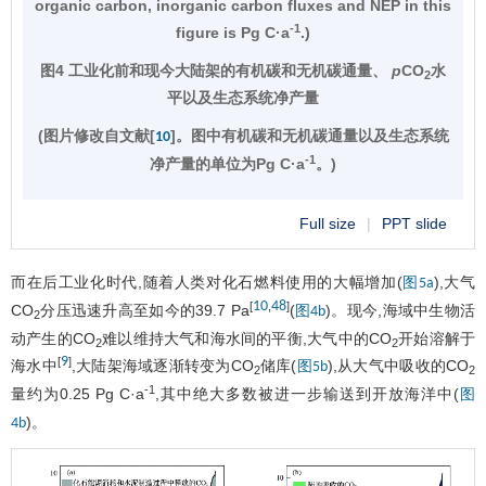
organic carbon, inorganic carbon fluxes and NEP in this
-1
figure is Pg C·a
.)
图4 工业化前和现今大陆架的有机碳和无机碳通量、
p
CO
水
2
平以及生态系统净产量
(图片修改自文献[
]。图中有机碳和无机碳通量以及生态系统
10
-1
净产量的单位为Pg C·a
。)
Full size
|
PPT slide
而在后工业化时代,随着人类对化石燃料使用的大幅增加(
),大气
图5a
10
48
[
,
]
CO
分压迅速升高至如今的39.7 Pa
(
)。现今,海域中生物活
图4b
2
动产生的CO
难以维持大气和海水间的平衡,大气中的CO
开始溶解于
2
2
9
[
]
海水中
,大陆架海域逐渐转变为CO
储库(
),从大气中吸收的CO
图5b
2
2
-1
量约为0.25 Pg C·a
,其中绝大多数被进一步输送到开放海洋中(
图
)。
4b