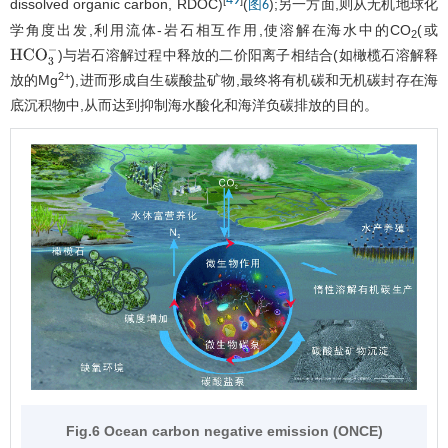
49
dissolved organic carbon, RDOC)
(
);另一方面,则从无机地球化
图6
学角度出发,利用流体-岩石相互作用,使溶解在海水中的CO
(或
2
)与岩石溶解过程中释放的二价阳离子相结合(如橄榄石溶解释
HCO
3
-
2+
放的Mg
),进而形成自生碳酸盐矿物,最终将有机碳和无机碳封存在海
底沉积物中,从而达到抑制海水酸化和海洋负碳排放的目的。
Fig.6 Ocean carbon negative emission (ONCE)