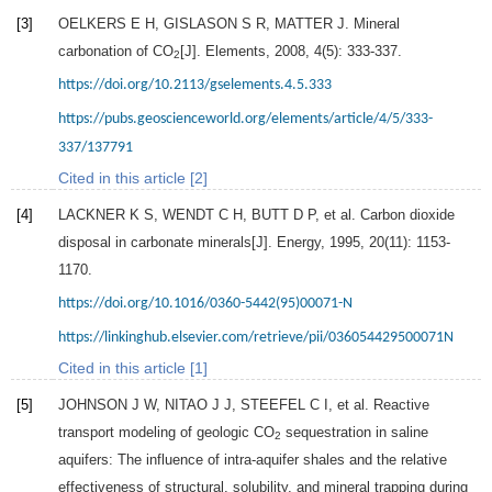
[3]
OELKERS
E H
,
GISLASON
S R
,
MATTER
J
. Mineral
carbonation of CO
[J].
Elements
,
2008
,
4
(5): 333-337.
2
https://doi.org/10.2113/gselements.4.5.333
https://pubs.geoscienceworld.org/elements/article/4/5/333-
337/137791
Cited in this article [2]
[4]
LACKNER
K S
,
WENDT
C H
,
BUTT
D P
, et al. Carbon dioxide
disposal in carbonate minerals[J].
Energy
,
1995
,
20
(11): 1153-
1170.
https://doi.org/10.1016/0360-5442(95)00071-N
https://linkinghub.elsevier.com/retrieve/pii/036054429500071N
Cited in this article [1]
[5]
JOHNSON
J W
,
NITAO
J J
,
STEEFEL
C I
, et al. Reactive
transport modeling of geologic CO
sequestration in saline
2
aquifers: The influence of intra-aquifer shales and the relative
effectiveness of structural, solubility, and mineral trapping during