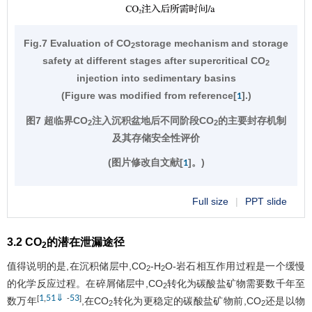
Fig.7 Evaluation of CO
storage mechanism and storage
2
safety at different stages after supercritical CO
2
injection into sedimentary basins
(Figure was modified from reference[
].)
1
图7 超临界CO
注入沉积盆地后不同阶段CO
的主要封存机制
2
2
及其存储安全性评价
(图片修改自文献[
]。)
1
Full size
|
PPT slide
3.2 CO
的潜在泄漏途径
2
值得说明的是,在沉积储层中,CO
-H
O-岩石相互作用过程是一个缓慢
2
2
的化学反应过程。在碎屑储层中,CO
转化为碳酸盐矿物需要数千年至
2
1
51
⇓
53
[
,
-
]
数万年
,在CO
转化为更稳定的碳酸盐矿物前,CO
还是以物
2
2