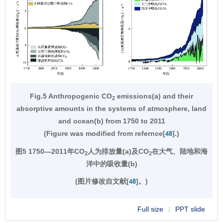
Fig.5 Anthropogenic CO
emissions(a) and their
2
absorptive amounts in the systems of atmosphere, land
and ocean(b) from 1750 to 2011
(Figure was modified from refernce[
].)
48
图5 1750—2011年CO
人为排放量(a)及CO
在大气、陆地和海
2
2
洋中的吸收量(b)
(图片修改自文献[
]。)
48
Full size
|
PPT slide