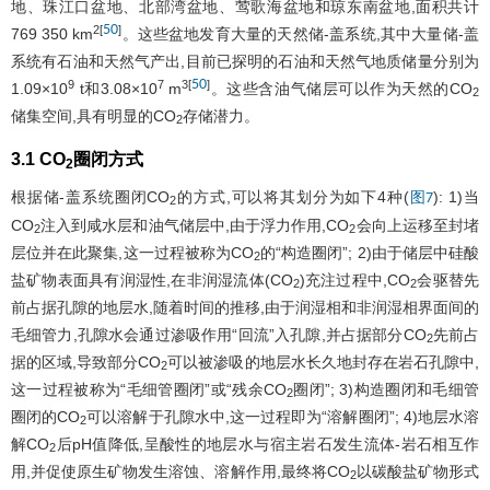
地、珠江口盆地、北部湾盆地、莺歌海盆地和琼东南盆地,面积共计
50
2
[
]
769 350 km
。这些盆地发育大量的天然储-盖系统,其中大量储-盖
系统有石油和天然气产出,目前已探明的石油和天然气地质储量分别为
50
9
7
3
[
]
1.09×10
t和3.08×10
m
。这些含油气储层可以作为天然的CO
2
储集空间,具有明显的CO
存储潜力。
2
3.1 CO
圈闭方式
2
根据储-盖系统圈闭CO
的方式,可以将其划分为如下4种(
): 1)当
图7
2
CO
注入到咸水层和油气储层中,由于浮力作用,CO
会向上运移至封堵
2
2
层位并在此聚集,这一过程被称为CO
的“构造圈闭”; 2)由于储层中硅酸
2
盐矿物表面具有润湿性,在非润湿流体(CO
)充注过程中,CO
会驱替先
2
2
前占据孔隙的地层水,随着时间的推移,由于润湿相和非润湿相界面间的
毛细管力,孔隙水会通过渗吸作用“回流”入孔隙,并占据部分CO
先前占
2
据的区域,导致部分CO
可以被渗吸的地层水长久地封存在岩石孔隙中,
2
这一过程被称为“毛细管圈闭”或“残余CO
圈闭”; 3)构造圈闭和毛细管
2
圈闭的CO
可以溶解于孔隙水中,这一过程即为“溶解圈闭”; 4)地层水溶
2
解CO
后pH值降低,呈酸性的地层水与宿主岩石发生流体-岩石相互作
2
用,并促使原生矿物发生溶蚀、溶解作用,最终将CO
以碳酸盐矿物形式
2