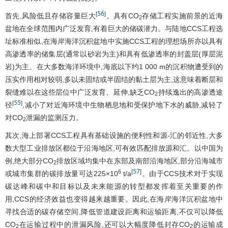
56
[
]
首先,风险低且存储容量巨大
。具有CO
存储工程实施前景的近海
2
盆地在全球范围内广泛发育,有着巨大的储碳潜力。与陆地CCS工程选
址标准相似,在海岸海洋沉积盆地中实施CCS工程的理想场所亦以具有
高渗透率的储集层(通常以砂岩为主)和具有低渗透率的封盖层(厚层泥
岩)为主。在大多数海洋环境中,海底以下约1 000 m的沉积物遭受到的
压实作用相对较弱,多以未固结或半固结的黏土层为主,这意味着断层和
裂缝难以在这些层位中广泛发育、延伸,缺乏CO
持续逸出的高渗透途
2
55
[
]
径
,减小了对近海环境中生物栖息地和受保护地下水的威胁,减轻了
对CO
泄漏的监测压力。
2
其次,海上部署CCS工程具有基础设施的便利性和源-汇的邻近性,大多
数大型工业排放区都位于沿海地区,可有效匹配排放源和汇。以中国为
例,绝大部分CO
排放区域均集中在东部及南部沿海地区,部分沿海城市
2
57
6
[
]
或城市集群的碳排放量可达225×10
t/a
。由于CCS技术对于实现
碳达峰和碳中和目标以及未来能源的转型都发挥着至关重要的作
用,CCS的经济效益也变得越来越重要。因此,在海岸海洋沉积盆地中
寻找合适的碳存储空间,降低管道建设距离和运输距离,不仅可以降低
CO
在运输过程中的泄漏风险,还可以大幅度降低封存CO
的运输成
2
2