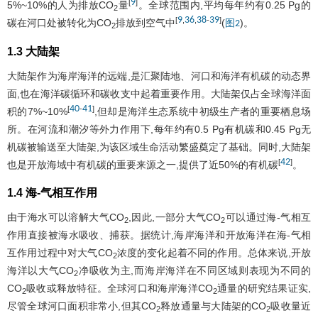
9
[
]
5%~10%的人为排放CO
量
。全球范围内,平均每年约有0.25 Pg的
2
9
36
38
39
[
,
,
-
]
碳在河口处被转化为CO
排放到空气中
(
)。
图2
2
1.3 大陆架
大陆架作为海岸海洋的远端,是汇聚陆地、河口和海洋有机碳的动态界
面,也在海洋碳循环和碳收支中起着重要作用。大陆架仅占全球海洋面
40
41
[
-
]
积的7%~10%
,但却是海洋生态系统中初级生产者的重要栖息场
所。在河流和潮汐等外力作用下,每年约有0.5 Pg有机碳和0.45 Pg无
机碳被输送至大陆架,为该区域生命活动繁盛奠定了基础。同时,大陆架
42
[
]
也是开放海域中有机碳的重要来源之一,提供了近50%的有机碳
。
1.4 海-气相互作用
由于海水可以溶解大气CO
,因此,一部分大气CO
可以通过海-气相互
2
2
作用直接被海水吸收、捕获。据统计,海岸海洋和开放海洋在海-气相
互作用过程中对大气CO
浓度的变化起着不同的作用。总体来说,开放
2
海洋以大气CO
净吸收为主,而海岸海洋在不同区域则表现为不同的
2
CO
吸收或释放特征。全球河口和海岸海洋CO
通量的研究结果证实,
2
2
尽管全球河口面积非常小,但其CO
释放通量与大陆架的CO
吸收量近
2
2