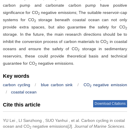
carbon pump and carbonate carbon pump have positive
significance for CO
negative emissions; The suitable reservoir-cap
2
systems for CO
storage beneath coastal ocean can not only
2
provide extra spaces, but also guarantee the safety for CO
2
storage. In the future, the main research directions should be to
inhibit the conversion process of carbon materials to CO
in coastal
2
oceans and ensure the safety of CO
storage in sedimentary
2
reservoirs, these could provide theoretical basis and technical
guarantee for CO
negative emissions.
2
Key words
carbon cycling
/
blue carbon sink
/
CO
negative emission
2
/
coastal ocean
Download Citations
Cite this article
YU Lei
,
LI Sanzhong
,
SUO Yanhui
,
et al
.
Carbon cycling in costal
ocean and CO
negative emissions[J].
Journal of Marine Sciences
.
2