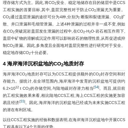
理存储方式为主。因此,将CO
安全、稳定地储存在目的储层中是CCS
2
工程实施的首要目标,其中,盖层完整性对于防止CO
泄漏尤为重要。
2
CO
通过盖层泄漏的途径可分为4种,分别为:断裂和裂缝泄漏、CO
扩
2
2
散、井口泄漏和毛细管泄漏。上述4种泄漏的过程并非一成不变,例如
在CO
突破泥岩盖层发生泄漏的过程中,在CO
-H
O-岩石相互作用下,
2
2
2
盖层中矿物的溶解或沉淀作用可以影响岩石的物理性质,从而促进或抑
制CO
泄漏。因此,多角度且全面地对盖层完整性进行研究对于安全、
2
稳定地存储CO
十分必要。
2
4 海岸海洋沉积盆地的CO
地质封存
2
海岸海洋CO
地质封存可以为CCS工程提供额外的CO
封存空间和封
2
2
存能力。据统计,在全球范围内,海岸海洋中发育的沉积盆地可提供约
54
12
[
]
6.2×10
t CO
的存储空间,与陆地碳封存潜力相当
。而且,就目前
2
的工程实施效果来看,相比陆地CCS工程,海上CCS工程的实施更加容
55
[
]
易且经济
。因此,海岸海洋的沉积盆地已经成为未来实施CCS工程
的潜在有利区域。
以往CCS工程实施的经验和数据表明,在海岸海洋沉积盆地中开展CCS
工程具有以下4个方面的优势。