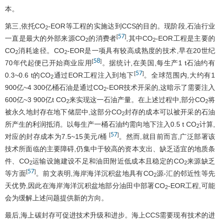
本。
第三,依托CO
-EOR等工程的实施达到CCS的目的。现阶段,石油行业
2
57
[
]
一直是最大的外部来源CO
的消费者
,其中CO
-EOR工程是主要的
2
2
CO
消耗途径。CO
-EOR是一项具有较高成熟度的技术,早在20世纪
2
2
58
[
]
70年代起便已开始商业应用
。据统计,在美国,每生产1 t石油约有
57
[
]
0.3~0.6 t的CO
通过EOR工程注入到地下
。全球范围内,大约有1
2
900亿~4 300亿桶石油是通过CO
-EOR技术开采的,这暗示了需要注入
2
600亿~3 900亿t CO
来实现这一石油产量。在上述过程中,部分CO
将
2
2
被永久地封存在地下储层中,这部分CO
封存的成本可以被开采的石油
2
所产生的利润抵消。以每生产一桶石油约需向地下注入0.5 t CO
计算,
2
57
[
]
对应的封存成本为7.5~15美元/桶
。然而,就目前而言,广泛部署该
技术所面临的主要障碍,仍集中于较高的资本支出、缺乏适宜的地质条
件、CO
运输设施建设不足和油田附近低成本且稳定的CO
来源缺乏
2
2
57
[
]
等方面
。前文表明,海岸海洋沉积盆地具有CO
源-汇的邻近性等先
2
天优势,因此在海岸海洋沉积盆地部分油田中部署CO
-EOR工程,可能
2
会为缓解上述问题提供新的方向。
最后,海上碳封存可促进技术升级和进步。海上CCS需要现有技术的进