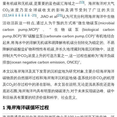
13
[
]
量有机碳和无机碳,是重要的蓝色碳汇海域之一
。海岸海洋对大气
CO
浓度乃至全球碳收支的影响及调节受到了广泛的关注
2
12
14
⇓
⇓
⇓
⇓
⇓
⇓
21
21
[
,
-
]
[
]
。JIAO et al
认为可充分利用海岸海洋中生物
活动活跃这一特点,通过人为干预的方式将“微生物碳泵(microbial
carbon pump,MCP)”、“生物碳泵(biological carbon
pump,BCP)”和“碳酸盐泵(carbonate carbon pump,CCP)”有机地结合
起来,将海水中的溶解无机碳和易降解有机碳分别转化为稳定的、不易
降解的碳酸盐矿物和惰性有机碳,并长久地埋藏到海底沉积物中。这是
抑制大气中CO
浓度上升的可选方案之一,这一过程也被称为“海洋负碳
2
排放(ocean negative carbon emission, ONCE)”。
本文以海岸海洋及其下发育的沉积盆地为研究对象,主要介绍海岸海洋
碳物质的自然循环过程和海岸海洋沉积盆地储-盖系统封存CO
的机理
2
及CO
封存过程中的潜在影响。本文旨在说明,无论是浅表系统还是海
2
底岩石圈,海岸海洋均具有明显的储碳潜力,对于未来实现碳达峰、碳中
和目标具有重要的经济价值和科学、社会意义。
1 海岸海洋碳循环过程