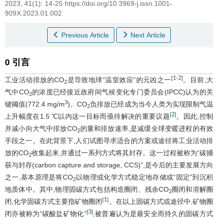
2023, 41(1): 14-25 https://doi.org/10.3969-j.issn.1001-
909X.2023.01.002
Previous Article
Next Article
0 引言
1
2
[
-
]
工业活动排放的CO
是导致地球“温室效应”的元凶之一
。目前,大
2
气中CO
的浓度已经接近政府间气候变化专门委员会(IPCC)认为的关
2
3
键阈值(772.4 mg/m
)。CO
负排放已经成为当今人类为实现限制气温
2
2
[
]
上升幅度在1.5 ℃以内这一目标而亟待解决的重要议题
。因此,控制
并减小向大气中排放CO
的量和排放速率,是减缓全球变暖进程的有效
2
手段之一。在此背景下,人们试图寻求适合的方案或途径将工业活动排
放的CO
收集起来,并通过一系列方式将其封存。这一过程被称为“碳捕
2
获与封存(carbon capture and storage, CCS)”,是今后的主要发展方向
之一,基本原理是将CO
以物理或化学方式稳定地存储或“固定”到沉积
2
地质体中。其中,物理固碳方式包括构造圈闭、残余CO
圈闭和溶解圈
2
1
[
]
闭,化学固碳方式主要指矿物圈闭
。在以上固碳方式或途径中,矿物圈
3
[
]
闭亦被称为“碳酸盐矿物化”
,被普遍认为是最安全而持久的固碳方式