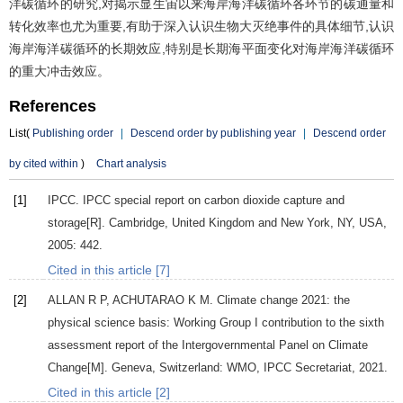
洋碳循环的研究,对揭示显生宙以来海岸海洋碳循环各环节的碳通量和
转化效率也尤为重要,有助于深入认识生物大灭绝事件的具体细节,认识
海岸海洋碳循环的长期效应,特别是长期海平面变化对海岸海洋碳循环
的重大冲击效应。
References
List(
Publishing order
|
Descend order by publishing year
|
Descend order
by cited within
)
Chart analysis
[1]
IPCC. IPCC special report on carbon dioxide capture and
storage[R].
Cambridge, United Kingdom and New York, NY, USA
,
2005
: 442.
Cited in this article [7]
[2]
ALLAN
R P
,
ACHUTARAO
K M
. Climate change 2021: the
physical science basis: Working Group I contribution to the sixth
assessment report of the Intergovernmental Panel on Climate
Change[M].
Geneva
, Switzerland: WMO, IPCC Secretariat,
2021
.
Cited in this article [2]