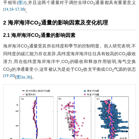
乎相等(
),并且这两个通量对于调控全球CO
通量都具有重要意义
图2
2
14
16
17
36
[
,
-
,
]
。
2 海岸海洋CO
通量的影响因素及变化机理
2
2.1 海岸海洋CO
通量的影响因素
2
海岸海洋CO
通量受其所在纬度和季节的控制明显。前人研究表明,不
2
同纬度的碳汇能力存在差异,高纬度海岸海洋往往具有较高的CO
吸收
2
潜力;而在低纬度海岸海洋中,CO
的吸收和释放作用较弱,海气交换
2
CO
的净通量变小,这常被认为是处于CO
收支平衡或CO
气源的状态
2
2
2
19
20
[
-
]
(
,
)。
图3a
3b