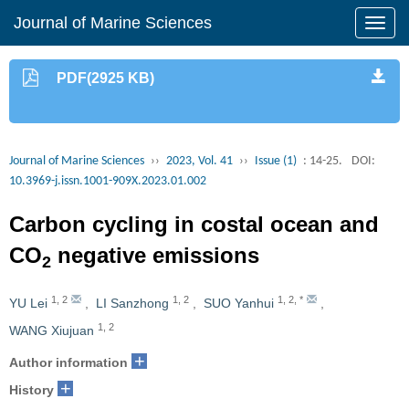
Journal of Marine Sciences
PDF(2925 KB)
Journal of Marine Sciences
››
2023, Vol. 41
››
Issue (1)
: 14-25.
DOI:
10.3969-j.issn.1001-909X.2023.01.002
Carbon cycling in costal ocean and
CO
negative emissions
2
1
,
2
1
,
2
1
,
2
,
*
YU Lei
,
LI Sanzhong
,
SUO Yanhui
,
1
,
2
WANG Xiujuan
+
Author information
+
History