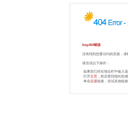
http404错误
没有找到您要访问的页面，请检
请尝试以下操作：
·如果您已经在地址栏中输入
·打开
主页
，然后查找指向您感
·单击
后退
链接，尝试其他链接