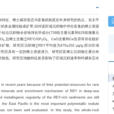
布特征、稀土赋存形态与富集机制是近年来研究的热点。东太平
要的多金属结核成矿带,但对该区域沉积物中伴生富集的稀土资源
站位沉积物全岩地球化学成分(728组主量元素和625组微量元
O
,总稀土含量(∑REY)与P
O
、CaO含量和Ce负异常存在较好
2
5
2
5
研究区沉积物∑REY平均值为470±202 μg/g,部分区域
),表明研究区具有一定的稀土资源潜力。研究区富稀土沉积物主要分布
对较低。研究区地貌特征差异影响了区域沉积速率和钙磷灰石水
n recent years because of their potential resources for rare
st minerals and enrichment mechanism of REY in deep-sea
nd metallogenic regularity of the REY-rich sediments are still
 the East Pacific is the most important polymetallic nodule
has not been well evaluated. In this study, the whole-rock