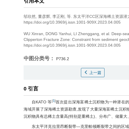
引用本文
邬欣然
,
董彦辉
,
李正刚
,
等
.
东太平洋CC区深海稀土资源潜力
https://doi.org/10.3969/j.issn.1001-909X.2023.04.005
WU Xinran
,
DONG Yanhui
,
LI Zhenggang
,
et al
.
Deep-sea 
Clipperton Fracture Zone: Constraint from sediment geoc
https://doi.org/10.3969/j.issn.1001-909X.2023.04.005
中图分类号：
P736.2
上一篇
0 引言
1
[
]
自KATO 等
首次提出深海富稀土沉积物为一种潜在的
海域开展了深海稀土资源勘查,发现了大量深海富稀土沉积
沉积物具有总稀土含量高(特别是重稀土)、分布广、储量大
东太平洋克拉里昂断裂带—克里帕顿断裂带之间的区域