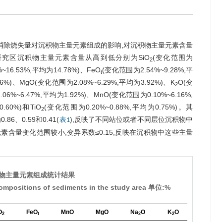
了消除烧失量对沉积物主量元素组成的影响,对沉积物主量元素含量
。研究区沉积物主量元素含量从高到低分别为SiO
(变化范围为
2
~16.53%,平均为14.78%)、FeO
(变化范围为2.54%~9.28%,平
t
16%)、MgO(变化范围为2.08%~6.29%,平均为3.92%)、K
O(变
2
06%~6.47%,平均为1.92%)、MnO(变化范围为0.10%~6.16%,
.60%)和TiO
(变化范围为0.20%~0.88%,平均为0.75%)。其
2
、0.59和0.41(
),反映了不同站位或者不同层位沉积物中
表1
素含量变化范围较小,变异系数≤0.15,反映在沉积物中这些主量
积物主量元素组成统计结果
t compositions of sediments in the study area 单位:%
O
FeO
MnO
MgO
Na
O
K
O
P
O
2
t
2
2
2
5