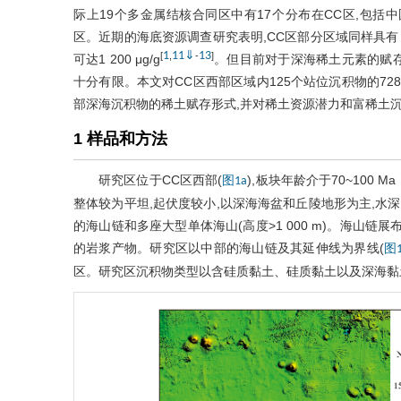
际上19个多金属结核合同区中有17个分布在CC区,包
区。近期的海底资源调查研究表明,CC区部分区域同样具有良
1
11
⇓
13
[
,
-
]
可达1 200 μg/g
。但目前对于深海稀土元素的赋
十分有限。本文对CC区西部区域内125个站位沉积物的72
部深海沉积物的稀土赋存形式,并对稀土资源潜力和富稀土
1 样品和方法
研究区位于CC区西部(
),板块年龄介于70~100 Ma 
图1a
整体较为平坦,起伏度较小,以深海海盆和丘陵地形为主,水深介于5
的海山链和多座大型单体海山(高度>1 000 m)。海山
的岩浆产物。研究区以中部的海山链及其延伸线为界线(
图1
区。研究区沉积物类型以含硅质黏土、硅质黏土以及深海黏