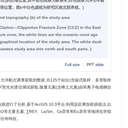
C区)的区域位置,其中黑色线条为断裂带,白色线条为洋壳年龄
地理位置。图b中白色虚线为研究区南北部界线。)
and topography (b) of the study area
e Clarion—Clipperton Fracture Zone (CCZ) in the East
ture zone, the white lines are the oceanic crust age
graphical location of the study area. The white dash
parates study area into north and south parts. )
Full size
|
PPT slide
洋航次调查获取的数据,共125个站位(含箱式取样、多管取样
F荧光光谱仪测试获取,微量元素(含稀土元素)由等离子电感耦合
进行了分析,基于ArcGIS 10.3平台,利用反距离加权插值法,以
aO等主量元素, ∑REY、La/Sm、Ce异常和Eu异常等地球化学指
间分布特征。