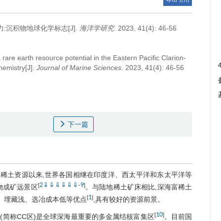
:沉积物地球化学标志[J].
海洋学研究
. 2023, 41(4): 46-56
rare earth resource potential in the Eastern Pacific Clarion-
hemistry[J].
Journal of Marine Sciences
. 2023, 41(4): 46-56
下一篇
稀土资源以来,世界各国相继在印度洋、西太平洋和东太平洋等
2
⇓
⇓
⇓
⇓
⇓
⇓
9
[
-
]
物成矿远景区
。与陆地稀土矿床相比,深海富稀土
1
[
]
、埋藏浅、选冶成本低等优点
,具有较好的资源前景。
10
[
]
(简称CC区)是全球深海最重要的多金属结核富集区
。目前国