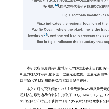
(图a指示了东太平洋克拉里昂—克里帕顿断裂带(C
14
[
]
等时线
,红色方框代表研究区在CC区的
Fig.1 Tectonic location (a) 
(Fig.a indicates the regional location of th
Pacific Ocean, where the black line is the frac
14
[
]
isochron
, and the red box represents the geo
line in fig.b indicates the boundary that se
本研究所使用的沉积物地球化学数据主要来自我国历年大
和重力柱取样)沉积物的主、微量元素数据。主量元素由XR
质谱仪(ICP-MS)测试获取,数据质量整体较好。
本文对研究区沉积物728组主量元素和625组微量元素数据
规则多边形为边界约束条件,获取了SiO
、MnO、P
O
、C
2
2
5
标的空间分布特征,初步揭示了研究区表层沉积物元素的空