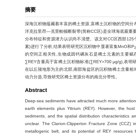
摘要
深海沉积物蕴藏着丰富的稀土资源,富稀土沉积物的空间分
洋克拉里昂—克里帕顿断裂带(简称CC区)是全球海底最重
分布特征和资源潜力认识尚不清楚。该文对CC区西部125个
素)进行了分析,结果表明研究区沉积物中显著富集MnO和P
的空间正相关性,生物成因钙磷灰石是稀土元素的主要赋存矿物。
∑REY含量高于富稀土沉积物标准(∑REY>700 μg/g
在以丘陵地形为主的北部,南部海盆区的沉积物稀土含量相
动力分选,导致研究区稀土资源分布的南北分带性。
Abstract
Deep-sea sediments have attracted much more attention i
earth elements plus Yttrium (REY). However, the ho
sediments, and the spatial distribution characteristics a
unclear. The Clarion-Clipperton Fracture Zone (CCZ) in
metallogenic belt, and its potential of REY resources 