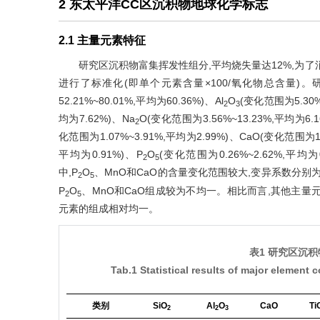
2 东太平洋CC区沉积物地球化学标志
2.1 主量元素特征
研究区沉积物富集挥发性组分,平均烧失量达12%,为
进行了标准化(即单个元素含量×100/氧化物总含量)
52.21%~80.01%,平均为60.36%)、Al
O
(变化范围为5.30%
2
3
均为7.62%)、Na
O(变化范围为3.56%~13.23%,平均为6.
2
化范围为1.07%~3.91%,平均为2.99%)、CaO(变化范围为1.
平均为0.91%)、P
O
(变化范围为0.26%~2.62%,平均为0
2
5
中,P
O
、MnO和CaO的含量变化范围较大,变异系数分别为0.86
2
5
P
O
、MnO和CaO组成较为不均一。相比而言,其他主量元
2
5
元素的组成相对均一。
表1 研究区沉
Tab.1 Statistical results of major elemen
类别
SiO
Al
O
CaO
Ti
2
2
3