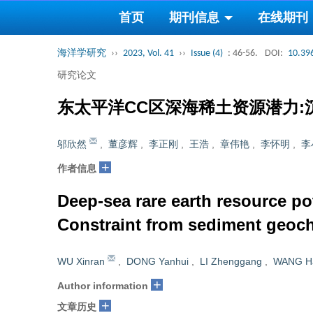
首页
期刊信息
在线期刊
海洋学研究
››
2023, Vol. 41
››
Issue (4)
: 46-56.
DOI:
10.39
研究论文
东太平洋CC区深海稀土资源潜力:
邬欣然
,
董彦辉
,
李正刚
,
王浩
,
章伟艳
,
李怀明
,
李
+
作者信息
Deep-sea rare earth resource pot
Constraint from sediment geoc
WU Xinran
,
DONG Yanhui
,
LI Zhenggang
,
WANG H
+
Author information
+
文章历史