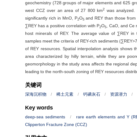
geochemistry (728 groups of major elements and 625 grou
2
west CCZ over an area of 27 800 km
was analyzed. T
significantly rich in MnO, P
O
and REY than those from Au
2
5
∑REY has a positive correlation with P
O
, CaO, and Ce n
2
5
host minerals of REY. The average value of ∑REY in 
samples meet the criteria of REY-rich sediments (∑REY>700
of REY resources. Spatial interpolation analysis shows t
area characterized by hilly terrain, while they are poor
geomorphology in the study area affects the regional dep
leading to the north-south zoning of REY resources distrib
关键词
深海沉积物
/
稀土元素
/
钙磷灰石
/
资源潜力
/
Key words
deep-sea sediments
/
rare earth elements and Y (R
Clipperton Fracture Zone (CCZ)