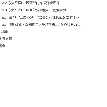
3.2 东太平洋CC区西部的海洋沉积环境
3.3 东太平洋CC区西部沉积物稀土资源潜力
图7 CC区西部∑REY含量分布柱状图及太平洋不同
区域沉积物∑REY含量累计频率分布图
图8 研究区沉积物与太平洋富稀土沉积物∑REY配
分模式对比图
4 结论
参考文献
基金