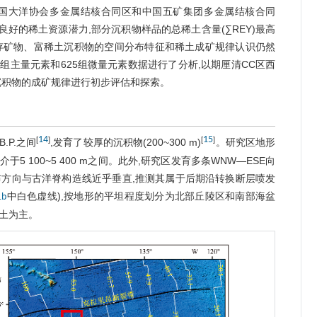
括中国大洋协会多金属结核合同区和中国五矿集团多金属结核合同
好的稀土资源潜力,部分沉积物样品的总稀土含量(∑REY)最高
存矿物、富稀土沉积物的空间分布特征和稀土成矿规律认识仍然
8组主量元素和625组微量元素数据进行了分析,以期厘清CC区西
沉积物的成矿规律进行初步评估和探索。
14
15
[
]
[
]
B.P.之间
,发育了较厚的沉积物(200~300 m)
。研究区地形
 100~5 400 m之间。此外,研究区发育多条WNW—ESE向
链展布方向与古洋脊构造线近乎垂直,推测其属于后期沿转换断层喷发
中白色虚线),按地形的平坦程度划分为北部丘陵区和南部海盆
b
土为主。