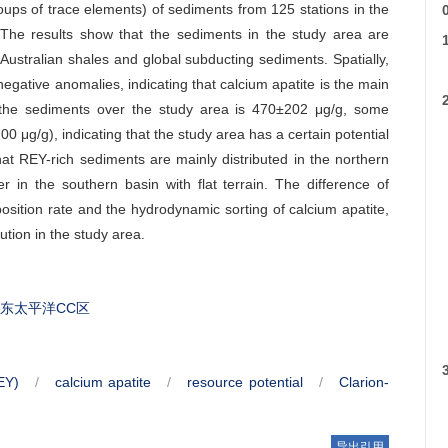
ps of trace elements) of sediments from 125 stations in the
he results show that the sediments in the study area are
stralian shales and global subducting sediments. Spatially,
egative anomalies, indicating that calcium apatite is the main
the sediments over the study area is 470±202 μg/g, some
 μg/g), indicating that the study area has a certain potential
hat REY-rich sediments are mainly distributed in the northern
er in the southern basin with flat terrain. The difference of
osition rate and the hydrodynamic sorting of calcium apatite,
ution in the study area.
东太平洋CC区
EY)
/
calcium apatite
/
resource potential
/
Clarion-
导出引用