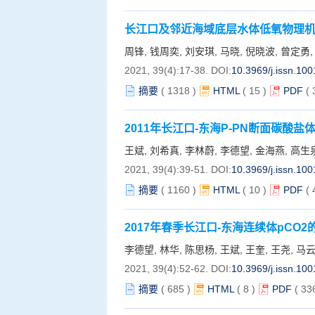
长江口及邻近海域底层水体低氧物理
周锋, 钱周奕, 刘安琪, 马晓, 倪晓波, 曾定勇,
2021, 39(4):17-38.
DOI:
10.3969/j.issn.10
摘要
(
1318
)
HTML
(
15
)
PDF
(
2011年长江口-东海P-PN断面碳酸
王斌, 刘希真, 李林蔚, 李德望, 金海燕, 高生
2021, 39(4):39-51.
DOI:
10.3969/j.issn.10
摘要
(
1160
)
HTML
(
10
)
PDF
(
2017年春季长江口-东海连续体pCO
李德望, 林华, 陈思杨, 王斌, 王奎, 王尧, 马
2021, 39(4):52-62.
DOI:
10.3969/j.issn.10
摘要
(
685
)
HTML
(
8
)
PDF
( 33