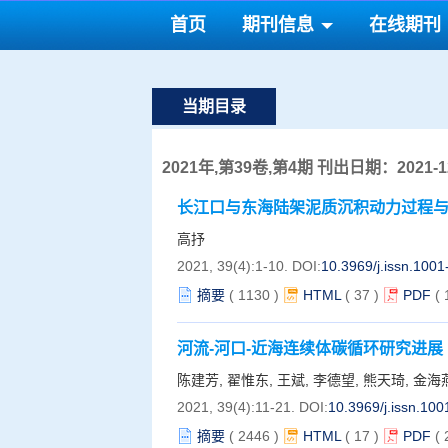
首页
期刊信息
在线期刊
当期目录
2021年,第39卷,第4期 刊出日期：2021-12
长江口与东海陆架泥质沉积动力过程
高抒
2021, 39(4):1-10.
DOI:
10.3969/j.issn.100
摘要
(
1130
)
HTML
(
37
)
PDF
(
河流-河口-近海连续体碳循环研究进展
陈建芳, 翟惟东, 王斌, 李德望, 熊天琦, 金海
2021, 39(4):11-21.
DOI:
10.3969/j.issn.10
摘要
(
2446
)
HTML
(
17
)
PDF
(