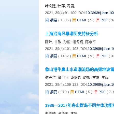
叶文建, 杜萍, 寿鹿,
2021, 39(4):91-100.
DOI:
10.3969/j.issn.1
摘要
(
1005
)
HTML
(
5
)
PDF
( 3
上海沿海风暴潮历史特征分析
陈升, 甘敏, 孙丽, 谢冬梅, 陈永平
2021, 39(4):101-108.
DOI:
10.3969/j.issn.
摘要
(
1432
)
HTML
(
9
)
PDF
( 3
象山港牛鼻山水道潮流场的高频地波
何天祺, 管卫兵, 曹振轶, 鲍敏, 李嵩, 李雨
2021, 39(4):109-122.
DOI:
10.3969/j.issn.
摘要
(
910
)
HTML
(
5
)
PDF
( 71
1986—2017年舟山群岛不同主体功
曹雯婷, 张华国, 李睿