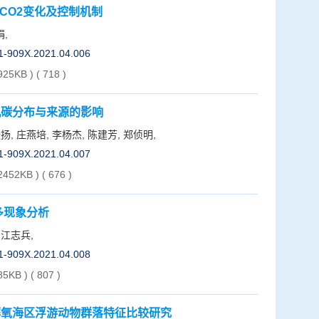
pCO2变化及控制机制
娟,
01-909X.2021.04.006
925KB )
(
718
)
机碳分布与来源的影响
张扬, 庄燕培, 李杨杰, 陈建芳, 郑侦明,
01-909X.2021.04.007
 2452KB )
(
676
)
多现象分析
 江志兵,
01-909X.2021.04.008
85KB )
(
807
)
解氧海区浮游动物群落特征比较研究