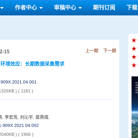
作者中心
审稿中心
期刊订阅
下载
★
★
上一期
下一期
-15
★
与环境效应：长期数据采集需求
★
1-909X.2021.04.001
 1326KB )
(
1181
)
燕, 李宏亮, 刘沁宇, 苗燕熠,
01-909X.2021.04.002
 2040KB )
(
1966
)