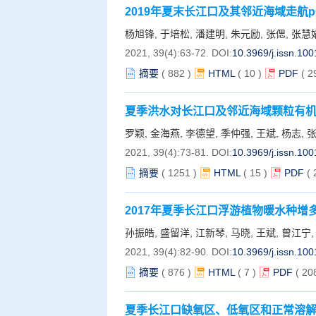
2019年夏末长江口及其邻近海域走航
杨旭锋, 于培松, 潘建明, 朱元励, 张偲, 张慧
2021, 39(4):63-72.
DOI:
10.3969/j.issn.10
摘要
(
882
)
HTML
(
10
)
PDF
( 2
夏季洪水对长江口及邻近海域颗粒有
罗颖, 金海燕, 李德望, 季仲强, 王斌, 杨志, 
2021, 39(4):73-81.
DOI:
10.3969/j.issn.10
摘要
(
1251
)
HTML
(
15
)
PDF
(
2017年夏季长江口浮游植物暖水种增
孙振皓, 盛留洋, 江新琴, 马晓, 王斌, 曾江宁,
2021, 39(4):82-90.
DOI:
10.3969/j.issn.10
摘要
(
876
)
HTML
(
7
)
PDF
( 20
夏季长江口缺氧区、低氧区和正常溶