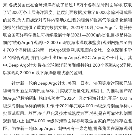
来,各成员国已在全球海洋布放了超过1.8万个各种型号剖面浮标,获取
了近300万条上层海洋温度、盐度剖面数据,支撑了6 000余篇科研成果
的发表,为人们加深对海洋内部动力过程的理解和提高气候业务化预测
预报的精度提供了重要的数据支撑。2021年10月,“OneArgo”计划获得
联合国海洋科学促进可持续发展十年(2021—2030)的批准,目标是将当
前的“核心Argo”(观测0~2 000 m深度海水温度和盐度)观测网拓展至由
4 700个浮标组成的新一代Argo观测网,实现面向全球、全水深和多学
科的综合观测,并由此派生出Deep Argo和BGC-Argo两个子计划。其
中,Deep Argo计划将在全球海洋部署和维持约1 200个深海Argo浮标,
以实现对2 000 m以下海洋物理状态的监测。
针对新一轮的Deep Argo计划,美国、日本、法国等发达国家已陆
续研制出新型深海剖面浮标,并实现了批量化观测应用。为推动国产深
海Argo浮标的研制,崂山实验室于2016年启动“问海计划”,开展4 000 m
级深海剖面浮标的研制工作,于2021年完成4 000 m级深海剖面浮标小
批量试应用。然而,在产品化及技术成熟度方面,特别是在可靠性和剖面
观测能力上,国产4 000 m级深海剖面浮标与发达国家的产品尚存在差
距。为在新一轮Deep Argo计划中占有一席之地,提高我国在深海观测