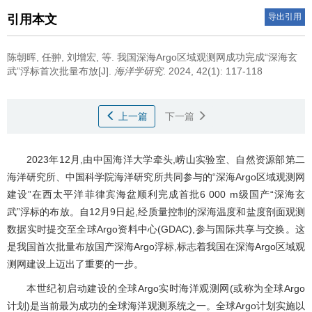
导出引用
引用本文
陈朝晖
,
任翀
,
刘增宏
,
等
.
我国深海Argo区域观测网成功完成“深海玄
武”浮标首次批量布放[J].
海洋学研究
. 2024, 42(1): 117-118
上一篇
下一篇
2023年12月,由中国海洋大学牵头,崂山实验室、自然资源部第二
海洋研究所、中国科学院海洋研究所共同参与的“深海Argo区域观测网
建设”在西太平洋菲律宾海盆顺利完成首批6 000 m级国产“深海玄
武”浮标的布放。自12月9日起,经质量控制的深海温度和盐度剖面观测
数据实时提交至全球Argo资料中心(GDAC),参与国际共享与交换。这
是我国首次批量布放国产深海Argo浮标,标志着我国在深海Argo区域观
测网建设上迈出了重要的一步。
本世纪初启动建设的全球Argo实时海洋观测网(或称为全球Argo
计划)是当前最为成功的全球海洋观测系统之一。全球Argo计划实施以