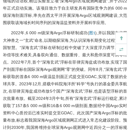
领域的话语权,崂山实验室立项“深海Argo区域观测网建设”,并于2022
年正式启动实施。该项目致力于自主研发具有国际竞争力的6 000 m
级深海剖面浮标,率先在西太平洋开展深海Argo区域观测网建设,大范
围获取该海域长时间序列的深海温盐资料并开展科学应用。
2022年,6 000 m级深海Argo浮标研制成功(
),并以我国古代四
图1
大神兽之一“玄武”命名,以期稳探深海,为认识深海长期变化过程贡献中
国智慧。“深海玄武”浮标在研制过程中突破了大深度浮力调节、浮力
补偿等技术难关,具备双向通信、数据重传、最大和悬停深度可调等特
点。2022年7月,首个“深海玄武”浮标在菲律宾海盆成功布放,实现了国
产剖面浮标在国际深海Argo观测网“零”的突破。同年8月,“深海玄武”浮
标获取的首条6 000 m级温盐剖面正式提交至GDAC,实现了数据的全
球共享。2023年12月,搭载中科院海洋所“科学”号执行的基金委共享航
次,在菲律宾海盆成功布放5个国产“深海玄武”浮标,也是该型浮标的首
次批量布放。截至2024年3月中旬,所有“深海玄武”浮标运行稳定,累计
获取了157条5 000 m级和16条6 000 m级剖面,数据经中国Argo实时
资料中心质控后已准实时提交至GDAC。此次国产深海Argo浮标的批
量布放,标志着我国深海Argo区域观测网正式进入常态化建设阶段。预
计到2030年,我国将维持全球深海Argo观测网中近四分之一的浮标规