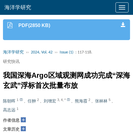
海洋学研究
PDF(2850 KB)
海洋学研究
››
2024, Vol. 42
››
Issue (1)
: 117-118.
研究快讯
我国深海Argo区域观测网成功完成“深海
玄武”浮标首次批量布放
1
2
3
,
4
,
*
2
5
陈朝晖
,
任翀
,
刘增宏
,
熊海霞
,
张林林
,
1
高志远
+
作者信息
+
文章历史