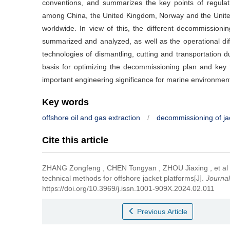
conventions, and summarizes the key points of regula
among China, the United Kingdom, Norway and the United
worldwide. In view of this, the different decommissioni
summarized and analyzed, as well as the operational diff
technologies of dismantling, cutting and transportation 
basis for optimizing the decommissioning plan and key 
important engineering significance for marine environment
Key words
offshore oil and gas extraction
/
decommissioning of ja
Cite this article
ZHANG Zongfeng
,
CHEN Tongyan
,
ZHOU Jiaxing
,
et al
technical methods for offshore jacket platforms[J].
Journal
https://doi.org/10.3969/j.issn.1001-909X.2024.02.011
Previous Article