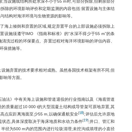
;当设施或结构所处水深不小于55 m时,可部分拆除,但剩余部分
拆除的环境影响评价和定期监测的内容包括:留置设施与主体结
施与结构对海洋环境与生物资源的影响等。
了海上倾倒和弃置的区域,规定弃置平台的上部设施必须拆除上
设施须遵守IMO 《指南和标准》的“水深不得少于55 m”的条
设施清洗过程的环保要点、弃置过程对海洋环境影响的评估内容、
环保措施等。
上设施弃置的技术要求相对成熟。虽然各国技术框架有所不同,但
影响等方面。
《石油法》中有关海上设施和管道退役的行业指南以及《海底管道
设的质量超过10 000 t的大型混凝土结构或导管架可原地弃置,其
18
[
]
高点应距离海面至少55 m,以确保通航安全
;评估后允许原地
19
[
]
盖状态,具体深度取决于海床地质和水动力条件
;井口、管汇和
、半径为500 m内的范围内进行垃圾清理;未挖沟或填埋的小直径