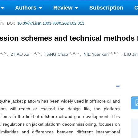
Authors
Review
Subscription
C
24.
DOI:
10.3969/j.issn.1001-909X.2024.02.011
sion schemes and technical methods fo
,
4
,
5
3
,
4
,
5
3
,
4
,
5
3
,
4
,
5
,
ZHAO Xu
,
TANG Chao
,
NIE Yuanxun
,
LIU Ji
ty,the jacket platform has been widely used in offshore oil and
ms will reach or exceed the design life, the platform
ems in the field of offshore oil and gas development. This
al regulations on jacket platform decommissioning, focuses on
imilarities and differences between different international