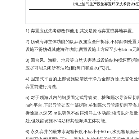
《海上油气生产设施弃置环保技术要求(征
1) 弃置应优先考虑改作他用,其次是原地弃置或异地弃置。
2) 妨碍海洋主体功能的废弃设施应全部拆除,不得翻倒处置
设施不得妨碍其他海洋功能;留置设施上方应至少有55 m
3) 因台风、海啸、地震等自然灾害造成设施结构损坏而拆
应尽可能关闭所有油舱(柜)阀门和通水(气)孔。
4) 固定式平台的上部设施应清洗干净后全部拆除,无害化
弃置前进行清洗。
5) 对于领海以内的钢质固定式导管架、桩和隔水导管应切割至海
m的平台,下部导管架应全部拆除,桩和隔水导管应切割至海
拆除至水深55 m以确保不妨碍海洋主体功能;领海以外质量大于4
处,但残留设施不得妨碍其他海洋主体功能。
6) 永久弃井的最末水泥塞长度不应小于50 m,水泥塞顶面