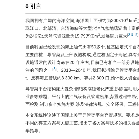
0 引言
4
2
我国拥有广阔的海洋空间,海洋国土面积约为300×10
km
珠江口、北部湾、台湾海峡等大型含油气盆地蕴涵着丰富
3
⇓
5
3
[
-
]
为246亿t,天然气资源量为15.79万亿m
,发展潜力巨大
目前我国已经发现的海上油气田有50多个,桩基固定式平台
主要由桩、导管架及上部设施构成,通过桩固定于海底,具
设施通常的设计寿命在20 年左右,目前已有相当一部分设
6
[
]
注的问题之一
。2013—2040 年,我国拟拆除导管架平台
t、废弃海底管线约3 300 km、弃井2 300 口,预计投入资金
导管架平台结构庞大复杂,钢结构腐蚀老化严重,拆除需动用
业多等难题。平台上的油气设备及管道密集,弃置过程中易
面检测,制订多个实施方案,涉及法律法规、安全环保、工程
本文系统性论述了国际上关于导管架平台弃置规范、要求,
不同的弃置方案与关键工艺,指出了各方案与技术的相关要
学指导。