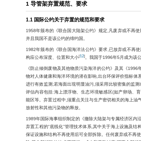
1 导管架弃置规范、要求
1.1 国际公约关于弃置的规范和要求
1958年颁布的《联合国大陆架公约》规定,凡废弃或不再
并且我国不是该公约的缔约国。
1982年颁布的《联合国海洋法公约》要求,已放弃或不再
12
[
]
构应公布深度、位置和大小
。我国于1996年5月成为该
《防止倾倒废物及其他物质污染海洋的公约》及其《1996
物对人体健康和海洋环境的潜在影响,出台环保评价指标体
进行有效监测;若海面出现明显油污,须采用比较密集的监测
评估内容包括:海上漂浮物、生态环境敏感区(如产卵场、
能区等。弃置过程中,须重点关注与生产密切相关的海上油
放射性和其他污染物的释放。
1989年国际海事组织制定的《撤除大陆架与专属经济区内沿
弃置工程的“底线化”管理技术体系,其中关于海上设施及结
保证设施和结构不再使用后可全部拆除。任何废弃或不再使用的设