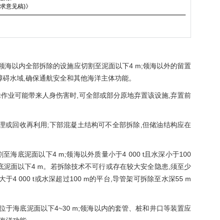
求意见稿)》
;领海以内全部拆除的设施应切割至泥面以下4 m;领海以外的留置
无障碍水域,确保通航安全和其他海洋主体功能。
除作业可能带来人身伤害时,可全部或部分原地弃置该设施,弃置前
处理或回收再利用;下部混凝土结构可不全部拆除,但储油结构应在
底泥面以下4 m;领海以外质量小于4 000 t且水深小于100
底泥面以下4 m。若拆除技术不可行或存在较大安全隐患,须至少
 000 t或水深超过100 m的平台,导管架可拆除至水深55 m
应位于海底泥面以下4~30 m;领海以内的套管、桩和井口等装置应