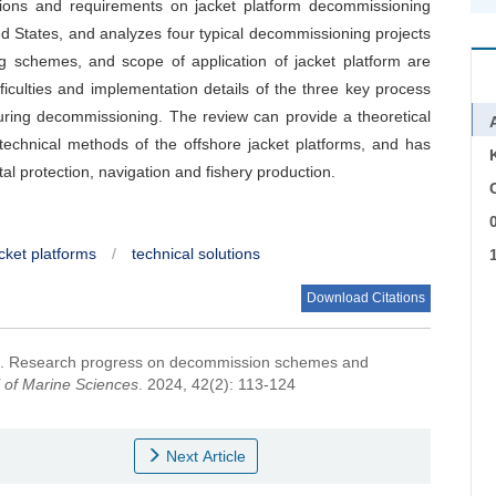
tions and requirements on jacket platform decommissioning
 States, and analyzes four typical decommissioning projects
ng schemes, and scope of application of jacket platform are
iculties and implementation details of the three key process
during decommissioning. The review can provide a theoretical
technical methods of the offshore jacket platforms, and has
al protection, navigation and fishery production.
C
cket platforms
/
technical solutions
Download Citations
.
Research progress on decommission schemes and
 of Marine Sciences
. 2024, 42(2): 113-124
Next Article