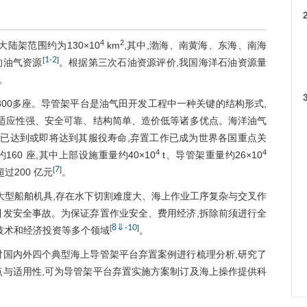
4
2
,大陆架范围约为130×10
km
,其中,渤海、南黄海、东海、南海
1
2
[
-
]
的油气资源
。根据第三次石油资源评价,我国海洋石油资源量
。
300多座。导管架平台是油气田开发工程中一种关键的结构形式,
有适应性强、安全可靠、结构简单、造价低等诸多优点。海洋油气
施已达到或即将达到其服役寿命,弃置工作已成为世界各国重点关
4
4
约160 座,其中上部设施重量约40×10
t、导管架重量约26×10
7
[
]
超过200 亿元
。
p
大型船舶机具,存在水下切割难度大、海上作业工序复杂与交叉作
引发安全事故。为保证弃置作业安全、费用经济,拆除前须进行全
8
⇓
10
[
-
]
技术和经济投资等多个领域
。
对国内外四个典型海上导管架平台弃置案例进行梳理分析,研究了
p
点与适用性,可为导管架平台弃置实施方案制订及海上操作提供科
p