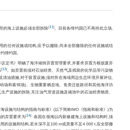
11
[
]
使用的海上设施必须全部拆除
。目前各缔约国已不再持此立场,
使用的任何设施或结构,应予以撤除;尚未全部撤除的任何设施或结
公约缔约国。
b
年议定书》明确了海洋倾倒弃置管理要求,并要求弃置方根据废弃
13
[
]
系
。如弃置前须对石油烃类、天然气及残留的化学品等污染物
或清油措施;对于留置设施,须对所在海域周边生态环境开展评估,
育幼场和索饵场)、生物重要栖息地、鱼类迁徙路径和其他海洋功
气生产设施的拆除,关注油气管道设施及储池中的石油烃类物质、
海设施与结构的指南与标准》(以下简称IMO《指南和标准》)为
14
[
]
构的弃置要求为
:各国在领海以内新修建海上设施和结构时,须
施和结构,若水深不足100 m或质量不足4 000 t,应全部撤