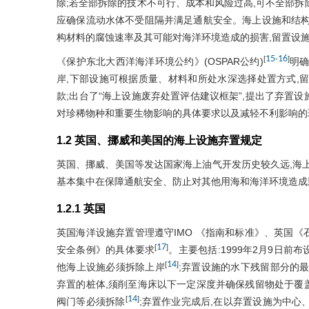
除;若全部拆除的技术不可行、成本和风险过高,可不全部拆除
应确保流动水体不受阻隔并满足通航安全。海上设施和结构
构材料的腐蚀速率及其可能对海洋环境造成的损害,留置设
15
16
[
-
]
《保护东北大西洋海洋环境公约》(OSPAR公约)
明确
岸,下部设施可根据质量、材料和所处水深选择处置方式,留置
款;出台了“海上设施废弃处置评估建议框架”,提出了弃置
对珍稀物种和重要生物影响的具体要求以及减轻不利影响的
1.2 英国、挪威和美国的海上设施弃置规定
英国、挪威、美国等发达国家海上油气开发历史较久远,海
基本集中在保障通航安全、防止对其他用海和海洋环境造成
1.2.1 英国
英国海洋设施弃置管理遵守IMO 《指南和标准》、英国
17
[
]
安全条例》的具体要求
。主要包括:1999年2月9日前布
14
[
]
他海上设施必须拆除上岸
;弃置设施的水下残留部分的最
弃置的桩体,须削至海床以下一定深度并确保残留物处于覆
14
[
]
阀门等必须拆除
;弃置作业完成后,在以弃置设施为中心