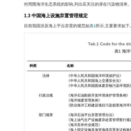
对周围海洋生态系统的影响,列出应关注的潜在污染物清单
1.3 中国海上设施弃置管理规定
目前我国涉及海上平台弃置的规范如
所示,主要要求如下
表1
Tab.1 Code for the di
表1 海
种类
名称
法律
《中华人民共和国海洋环境保护法》
《中华人民共和国海上交通安全法》
《中华人民共和国固体废弃物污染环境防
行政法规
《海洋石油勘探开发环境保护管理条例》
《海洋倾废管理条例》
《防治海洋工程建设项目污染损害海洋环
部门规章
《海洋石油平台弃置管理办法》
《海上油气生产设施废弃处置管理暂行规
《海洋弃井作业规范》
《海上固定设施及海管海缆弃置发证检验