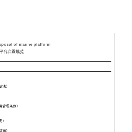
。
。
sposal of marine platform
洋平台弃置规范
治法》
境管理条例》
定》
指南》