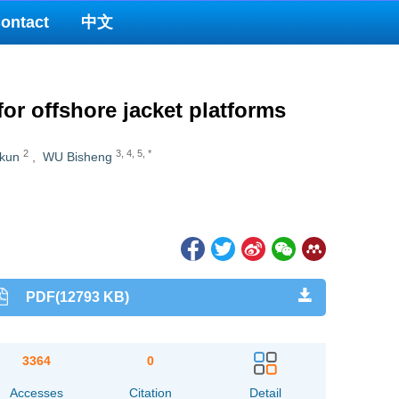
ontact
中文
r offshore jacket platforms
2
3
,
4
,
5
,
*
nkun
,
WU Bisheng
PDF(12793 KB)
3364
0
Accesses
Citation
Detail