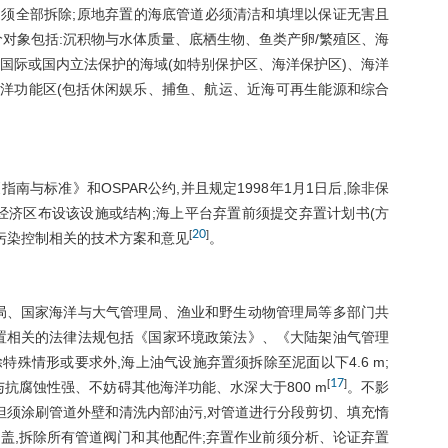
管道须全部拆除;原地弃置的海底管道必须清洁和填埋以保证无害且
对象包括:沉积物与水体质量、底栖生物、鱼类产卵/繁殖区、海
国际或国内立法保护的海域(如特别保护区、海洋保护区)、海洋
海洋功能区(包括休闲娱乐、捕鱼、航运、近海可再生能源和综合
与标准》和OSPAR公约,并且规定1998年1月1日后,除非保
经济区布设该设施或结构;海上平台弃置前须提交弃置计划书(方
20
[
]
污染控制相关的技术方案和意见
。
局、国家海洋与大气管理局、渔业和野生动物管理局等多部门共
置相关的法律法规包括《国家环境政策法》、《大陆架油气管理
除特殊情形或要求外,海上油气设施弃置须拆除至泥面以下4.6 m;
17
[
]
抗腐蚀性强、不妨碍其他海洋功能、水深大于800 m
。不影
但须涂刷管道外壁和清洗内部油污,对管道进行分段剪切、填充惰
覆盖,拆除所有管道阀门和其他配件;弃置作业前须分析、论证弃置