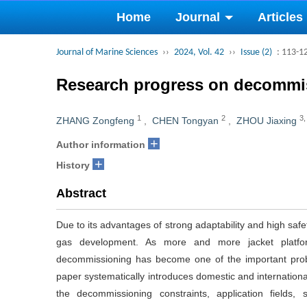
Home
Journal
Articles
Journal of Marine Sciences
››
2024, Vol. 42
››
Issue (2)
: 113-1
Research progress on decommis
1
2
3
ZHANG Zongfeng
,
CHEN Tongyan
,
ZHOU Jiaxing
+
Author information
+
History
Abstract
Due to its advantages of strong adaptability and high safe
gas development. As more and more jacket platfor
decommissioning has become one of the important probl
paper systematically introduces domestic and internation
the decommissioning constraints, application fields, s