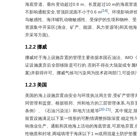
海底管道、垂向变动超过0.8 m、长度超过10 m的海底
14
[
]
不影响通航安全,管顶距泥面不小于0.6 m
。环境影响评价
鸟敏感性、海洋哺乳动物敏感性、受保护的生境和物种、受
资源集中开采区(渔业、矿产、能源、风力资源等)和其他
开采等方面)。
1.2.2 挪威
挪威对于海上设施弃置的管理主要依据本国石油法、IMO《指南
证设施废弃后全部移除是可行的,否则不得在大陆架或专属
案)并获得许可。挪威气候与污染局为技术咨询部门,可提供
1.2.3 美国
美国的海上设施弃置由安全与环境执法局主管,受矿产管理
同管理和监督。根据联邦、州和地方的三层管理体系,与弃
20
21
[
-
]
条例》、《石油污染法》和地方法规等
。其中规定,
留置设施满足以下某一情形的可酌情调整拆除深度:稳定性与
响渔业生产、通航和其他海上活动的海底管道,可原地弃置,
性物质和封堵,两端填埋于海床以下1 m或用混凝土防护垫