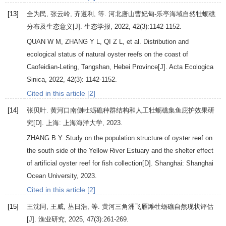
[13]
全为民, 张云岭, 齐遵利, 等. 河北唐山曹妃甸-乐亭海域自然牡蛎礁
分布及生态意义[J].
生态学报
,
2022
,
42
(3):1142-1152.
QUAN
W M
,
ZHANG
Y L
,
QI
Z L
, et al. Distribution and
ecological status of natural oyster reefs on the coast of
Caofeidian-Leting, Tangshan, Hebei Province[J].
Acta Ecologica
Sinica
,
2022
,
42
(3): 1142-1152.
Cited in this article [2]
[14]
张贝叶.
黄河口南侧牡蛎礁种群结构和人工牡蛎礁集鱼庇护效果研
究
[D]. 上海: 上海海洋大学,
2023
.
ZHANG
B Y
.
Study on the population structure of oyster reef on
the south side of the Yellow River Estuary and the shelter effect
of artificial oyster reef for fish collection
[D]. Shanghai: Shanghai
Ocean University,
2023
.
Cited in this article [2]
[15]
王沈同, 王威, 丛日浩, 等. 黄河三角洲飞雁滩牡蛎礁自然现状评估
[J].
渔业研究
,
2025
,
47
(3):261-269.