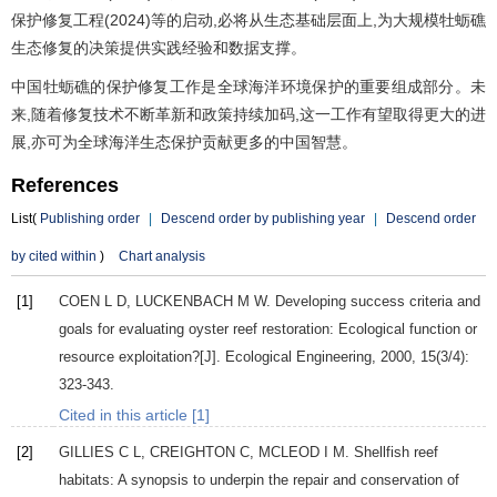
保护修复工程(2024)等的启动,必将从生态基础层面上,为大规模牡蛎礁
生态修复的决策提供实践经验和数据支撑。
中国牡蛎礁的保护修复工作是全球海洋环境保护的重要组成部分。未
来,随着修复技术不断革新和政策持续加码,这一工作有望取得更大的进
展,亦可为全球海洋生态保护贡献更多的中国智慧。
References
List(
Publishing order
|
Descend order by publishing year
|
Descend order
by cited within
)
Chart analysis
[1]
COEN
L D
,
LUCKENBACH
M W
. Developing success criteria and
goals for evaluating oyster reef restoration: Ecological function or
resource exploitation?[J].
Ecological Engineering
,
2000
,
15
(3/4):
323-343.
Cited in this article [1]
[2]
GILLIES
C L
,
CREIGHTON
C
,
MCLEOD
I M
. Shellfish reef
habitats: A synopsis to underpin the repair and conservation of