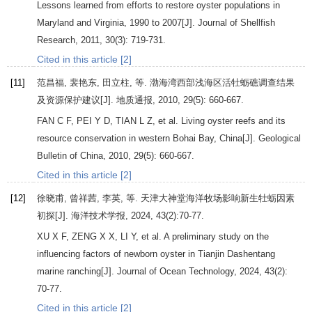
Lessons learned from efforts to restore oyster populations in
Maryland and Virginia, 1990 to 2007[J].
Journal of Shellfish
Research
,
2011
,
30
(3): 719-731.
Cited in this article [2]
[11]
范昌福, 裴艳东, 田立柱, 等. 渤海湾西部浅海区活牡蛎礁调查结果
及资源保护建议[J].
地质通报
,
2010
,
29
(5): 660-667.
FAN
C F
,
PEI
Y D
,
TIAN
L Z
, et al. Living oyster reefs and its
resource conservation in western Bohai Bay, China[J].
Geological
Bulletin of China
,
2010
,
29
(5): 660-667.
Cited in this article [2]
[12]
徐晓甫, 曾祥茜, 李英, 等. 天津大神堂海洋牧场影响新生牡蛎因素
初探[J].
海洋技术学报
,
2024
,
43
(2):70-77.
XU
X F
,
ZENG
X X
,
LI
Y
, et al. A preliminary study on the
influencing factors of newborn oyster in Tianjin Dashentang
marine ranching[J].
Journal of Ocean Technology
,
2024
,
43
(2):
70-77.
Cited in this article [2]