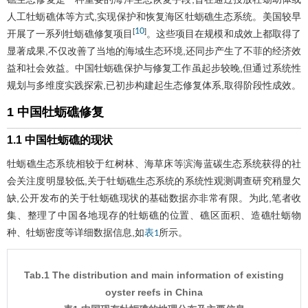
人工牡蛎礁体等方式,实现保护和恢复海区牡蛎礁生态系统。美国较早
10
[
]
开展了一系列牡蛎礁修复项目
。这些项目在规模和成效上都取得了
显著成果,不仅改善了当地的海域生态环境,还同步产生了不菲的经济效
益和社会效益。中国牡蛎礁保护与修复工作虽起步较晚,但通过系统性
规划与多维度实践探索,已初步构建起生态修复体系,取得阶段性成效。
1 中国牡蛎礁修复
1.1 中国牡蛎礁的现状
牡蛎礁生态系统相较于红树林、海草床等滨海蓝碳生态系统获得的社
会关注度明显较低,关于牡蛎礁生态系统的系统性观测调查研究稍显欠
缺,公开发布的关于牡蛎礁现状的基础数据亦非常有限。为此,笔者收
集、整理了中国各地现存的牡蛎礁的位置、礁区面积、造礁牡蛎物
种、牡蛎密度等详细数据信息,如
所示。
表1
Tab.1 The distribution and main information of existing
oyster reefs in China