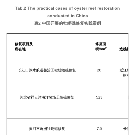
Tab.2 The practical cases of oyster reef restoration
conducted in China
表2 中国开展的牡蛎礁修复实践案例
修复项目及
修复面
2
所在地
积/hm
造礁牡蛎
长江口深水航道整治工程牡蛎礁修复
26
近江牡蛎
熊本牡
河北省祥云湾海洋牧场贝藻礁修复
523
长牡
黄河三角洲牡蛎礁修复
7.5
长牡蛎