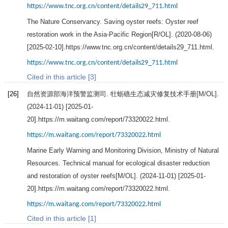
https://www.tnc.org.cn/content/details29_711.html
The Nature Conservancy. Saving oyster reefs: Oyster reef
restoration work in the Asia-Pacific Region[R/OL]. (2020-08-06)
[2025-02-10].https://www.tnc.org.cn/content/details29_711.html.
https://www.tnc.org.cn/content/details29_711.html
Cited in this article [3]
[26]
自然资源部海洋预警监测司.
牡蛎礁生态减灾修复技术手册
[M/OL].
(2024-11-01) [2025-01-
20].https://m.waitang.com/report/73320022.html.
https://m.waitang.com/report/73320022.html
Marine Early Warning and Monitoring Division, Ministry of Natural
Resources.
Technical manual for ecological disaster reduction
and restoration of oyster reefs
[M/OL]. (2024-11-01) [2025-01-
20].https://m.waitang.com/report/73320022.html.
https://m.waitang.com/report/73320022.html
Cited in this article [1]