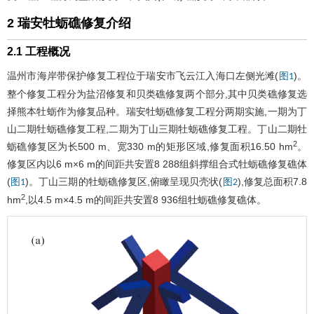
2 瑞安牡蛎礁修复介绍
2.1 工程概况
温州市海岸带保护修复工程位于瑞安市飞云江入海口左侧光滩(
)。
图1
整个修复工程分为盐沼修复和贝类礁修复两个部分,其中贝类礁修复选
择熊本牡蛎作为修复品种。瑞安牡蛎礁修复工程分两期实施,一期为丁
山二期牡蛎礁修复工程,二期为丁山三期牡蛎礁修复工程。丁山二期牡
2
蛎礁修复区为长500 m、宽330 m的矩形区域,修复面积16.50 hm
。
修复区内以6 m×6 m的间距共安置8 288组斜撑组合式牡蛎礁修复礁体
(
)。丁山三期的牡蛎礁修复区,俯瞰呈现贝壳状(
),修复总面积7.8
图1
图2
2
hm
,以4.5 m×4.5 m的间距共安置8 936组牡蛎礁修复礁体。