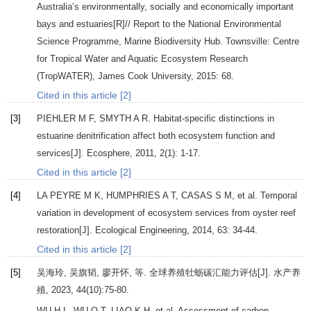
Australia’s environmentally, socially and economically important
bays and estuaries[R]//
Report to the National Environmental
Science Programme, Marine Biodiversity Hub
. Townsville: Centre
for Tropical Water and Aquatic Ecosystem Research
(TropWATER), James Cook University,
2015
: 68.
Cited in this article [2]
[3]
PIEHLER
M F
,
SMYTH
A R
. Habitat-specific distinctions in
estuarine denitrification affect both ecosystem function and
services[J].
Ecosphere
,
2011
,
2
(1): 1-17.
Cited in this article [2]
[4]
LA
PEYRE M K
,
HUMPHRIES
A T
,
CASAS
S M
, et al. Temporal
variation in development of ecosystem services from oyster reef
restoration[J].
Ecological Engineering
,
2014
,
63
: 34-44.
Cited in this article [2]
[5]
吴海玲, 吴旗韬, 廖开怀, 等. 全球养殖牡蛎碳汇能力评估[J].
水产养
殖
,
2023
,
44
(10):75-80.
WU
H L
,
WU
Q T
,
LIAO
K H
, et al. Assessment of carbon