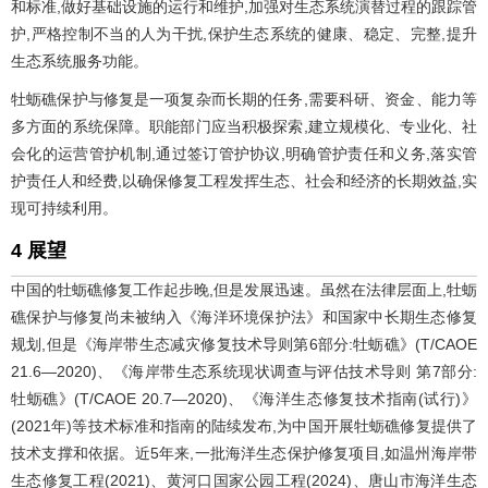
和标准,做好基础设施的运行和维护,加强对生态系统演替过程的跟踪管
护,严格控制不当的人为干扰,保护生态系统的健康、稳定、完整,提升
生态系统服务功能。
牡蛎礁保护与修复是一项复杂而长期的任务,需要科研、资金、能力等
多方面的系统保障。职能部门应当积极探索,建立规模化、专业化、社
会化的运营管护机制,通过签订管护协议,明确管护责任和义务,落实管
护责任人和经费,以确保修复工程发挥生态、社会和经济的长期效益,实
现可持续利用。
4 展望
中国的牡蛎礁修复工作起步晚,但是发展迅速。虽然在法律层面上,牡蛎
礁保护与修复尚未被纳入《海洋环境保护法》和国家中长期生态修复
规划,但是《海岸带生态减灾修复技术导则第6部分:牡蛎礁》(T/CAOE
21.6—2020)、《海岸带生态系统现状调查与评估技术导则 第7部分:
牡蛎礁》(T/CAOE 20.7—2020)、《海洋生态修复技术指南(试行)》
(2021年)等技术标准和指南的陆续发布,为中国开展牡蛎礁修复提供了
技术支撑和依据。近5年来,一批海洋生态保护修复项目,如温州海岸带
生态修复工程(2021)、黄河口国家公园工程(2024)、唐山市海洋生态