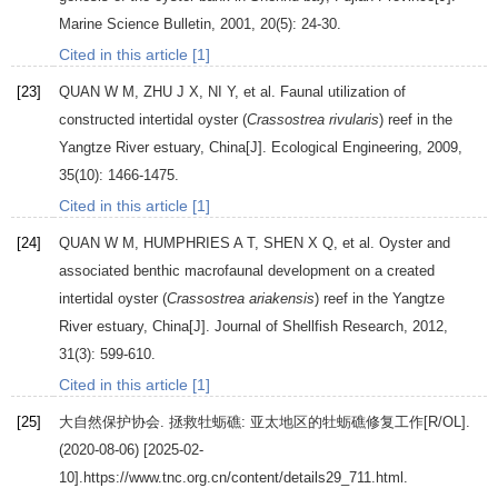
Marine Science Bulletin
,
2001
,
20
(5): 24-30.
Cited in this article [1]
[23]
QUAN
W M
,
ZHU
J X
,
NI
Y
, et al. Faunal utilization of
constructed intertidal oyster (
Crassostrea rivularis
) reef in the
Yangtze River estuary, China[J].
Ecological Engineering
,
2009
,
35
(10): 1466-1475.
Cited in this article [1]
[24]
QUAN
W M
,
HUMPHRIES
A T
,
SHEN
X Q
, et al. Oyster and
associated benthic macrofaunal development on a created
intertidal oyster (
Crassostrea ariakensis
) reef in the Yangtze
River estuary, China[J].
Journal of Shellfish Research
,
2012
,
31
(3): 599-610.
Cited in this article [1]
[25]
大自然保护协会. 拯救牡蛎礁: 亚太地区的牡蛎礁修复工作[R/OL].
(2020-08-06) [2025-02-
10].https://www.tnc.org.cn/content/details29_711.html.