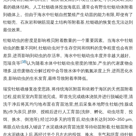
着的礁体结构。人工牡蛎礁体投放海底后,通常会有野生牡蛎幼体附着
到礁体上。但由于海水中牡蛎自然繁殖产生幼苗的能力有限,即使有了
牡蛎壳、石灰岩和钢筋混凝土结构等附着基,牡蛎礁的恢复也无法达到
最佳效果。
牡蛎幼虫的密度是影响稚贝附着数量的一个重要因素。当海水中牡蛎
幼虫的数量不同时,牡蛎幼虫对于生存空间和饵料的竞争程度也会有所
差异,进而影响到幼虫的存活率。海水中牡蛎幼虫丰度并非越大越好。
38
[
]
范瑞良等
认为随着水体中牡蛎幼虫密度的增加,产生的代谢废物会
增多,这些废物在分解过程中会导致水体中的氨氮浓度上升,进而恶化水
质,影响幼虫的生长发育,最终导致附着率降低。
瑞安牡蛎礁修复改变思路,将传统海区附苗和依赖于海区的天然苗附着
过程,提前至室内育苗池完成。即首先完成礁体浇筑并进行脱碱处理,清
洗干净后将其均匀地布置在育苗池里;然后采集本地野生牡蛎(性腺成
熟)作为亲贝,挤卵、授精后进行人工育苗(洗卵、孵化、幼虫培育、投
饵、换水、倒池等);经过20多天的培育后,幼虫体长达到300~350 μm,
将眼点幼虫移入铺设了水泥礁体的育苗池里等待幼苗附着;牡蛎苗附着
在水泥礁体上后,再经过半个月左右的投饵、换水、充气和培育;待牡蛎