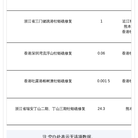
浙江省三门健跳港牡蛎礁修复
1
近江牡蛎
熊本牡
香港牡蛎
香港深圳湾流浮山牡蛎礁修复
0.06
香港牡蛎
香港吐露港榕树澳牡蛎礁修复
0.001 5
香港牡蛎
浙江省瑞安丁山二期、丁山三期牡蛎礁修复
24.3
熊本牡
注:空白处表示无该项数据。