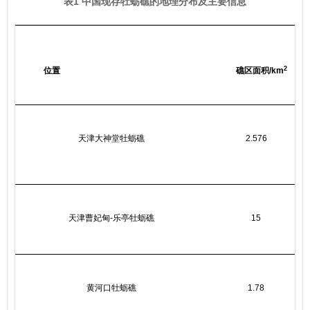
表1 中国现存牡蛎礁的地理分布及主要信息
2
位置
礁区面积/km
天津大神堂牡蛎礁
2.576
天津曹妃甸-乐亭牡蛎礁
15
黄河口牡蛎礁
1.78