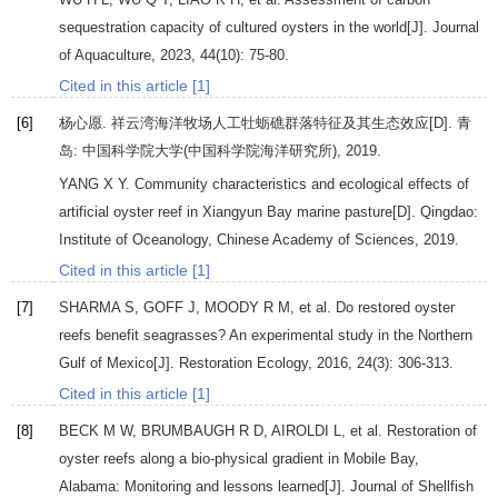
sequestration capacity of cultured oysters in the world[J].
Journal
of Aquaculture
,
2023
,
44
(10): 75-80.
Cited in this article [1]
[6]
杨心愿.
祥云湾海洋牧场人工牡蛎礁群落特征及其生态效应
[D]. 青
岛: 中国科学院大学(中国科学院海洋研究所),
2019
.
YANG
X Y
.
Community characteristics and ecological effects of
artificial oyster reef in Xiangyun Bay marine pasture
[D]. Qingdao:
Institute of Oceanology, Chinese Academy of Sciences,
2019
.
Cited in this article [1]
[7]
SHARMA
S
,
GOFF
J
,
MOODY
R M
, et al. Do restored oyster
reefs benefit seagrasses? An experimental study in the Northern
Gulf of Mexico[J].
Restoration Ecology
,
2016
,
24
(3): 306-313.
Cited in this article [1]
[8]
BECK
M W
,
BRUMBAUGH
R D
,
AIROLDI
L
, et al. Restoration of
oyster reefs along a bio-physical gradient in Mobile Bay,
Alabama: Monitoring and lessons learned[J].
Journal of Shellfish