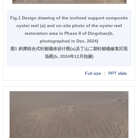
Fig.1 Design drawing of the inclined support composite
oyster reef (a) and on-site photo of the oyster reef
restoration area in Phase II of Dingshan(b,
photographed in Dec. 2024)
图1 斜撑组合式牡蛎礁体设计图(a)及丁山二期牡蛎礁修复区现
场图(b, 2024年12月拍摄)
Full size
|
PPT slide