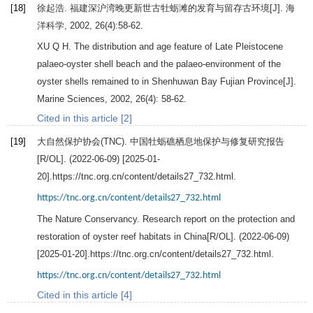
[18]
徐起浩. 福建深沪湾晚更新世古牡蛎滩的发育与留存古环境[J].
海
洋科学
,
2002
,
26
(4):58-62.
XU
Q H
. The distribution and age feature of Late Pleistocene
palaeo-oyster shell beach and the palaeo-environment of the
oyster shells remained to in Shenhuwan Bay Fujian Province[J].
Marine Sciences
,
2002
,
26
(4): 58-62.
Cited in this article [2]
[19]
大自然保护协会(TNC). 中国牡蛎礁栖息地保护与修复研究报告
[R/OL]. (2022-06-09) [2025-01-
20].https://tnc.org.cn/content/details27_732.html.
https://tnc.org.cn/content/details27_732.html
The Nature Conservancy. Research report on the protection and
restoration of oyster reef habitats in China[R/OL]. (2022-06-09)
[2025-01-20].https://tnc.org.cn/content/details27_732.html.
https://tnc.org.cn/content/details27_732.html
Cited in this article [4]