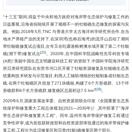
“十三五”期间,得益于中央和地方政府对海岸带生态保护与修复工作的
日益重视,沿海省份陆续开展了规模不一的牡蛎礁生态修复的探索与实
践。例如,2018年5月,TNC 与香港大学太古海洋科学研究所合作,在当
地水产养殖产业的支持下,在深圳湾(也称后海湾)的流浮山启动了潮间
带牡蛎礁修复试点项目,次年又在吐露港榕树澳水域开展了第二个牡蛎
25
[
]
礁(潮下带)修复试点
。2020年,在中国科学院战略性先导科技专项
(A类)“美丽中国生态文明建设科技工程”的资助下,中国科学院海洋研究
所贝类研究团队在东营市河口区开展了牡蛎资源修复及牡蛎礁生态系
统重构技术研发与示范项目,利用人工辅助增殖的牡蛎制备成牡蛎生态
礁,在两个牡蛎礁区共投放了271块礁核,构建了6个方形礁群、13个环
26
2
[
]
形礁群和6个长方形礁群,修复礁区总面积达7.5 hm
。
2020年6月,国家发展改革委、自然资源部联合印发《全国重要生态系
统保护和修复重大工程总体规划(2021—2035年)》,其中部署了“海岸
带生态保护和修复重大工程”。同年,温州市海岸带保护修复工程通过
竞争性评审,成为首批获财政部和自然资源部审批通过的海岸带保护修
复工程,工程分为盐沼修复区和贝类(牡蛎)礁修复区两个部分。