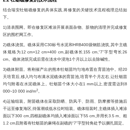
结合瑞安牡蛎礁修复的具体实践,将修复的关键技术流程梳理总结如
下。
1)清表围网。即在修复区滩涂开展表面杂物、脏物的清理并完成修复
区的围栏网工作。
2)礁体浇筑。礁体采用C30标号水泥和HRB400级钢筋浇筑,其中主礁
体规格为12 cm×12 cm×400 cm,副礁体长155 cm,“7”字型弯长26
cm。礁体浇筑完成后需在淡水中浸泡1个月以上以去除碱性。
3)礁体附苗。将刚催产出的熊本牡蛎苗均匀地布置在育苗池中。经20
天培育后,移入均匀布满水泥礁体的育苗池,培育半个月左右,让牡蛎苗
均匀附着在水泥礁体上。牡蛎苗个体大小在1 mm以上,密度需达到8
2
000~10 000 ind/m
。
4)运输组装。附苗礁体在采取防晒、防风干、防雨、防摩擦等措施后
干运至修复海区,待落潮或低水位时组装。礁体组装时,主礁体插入滩涂
面以下300 cm,四根副礁体均插入滩涂面以下55 cm,并用长3.5 m、粗
1.2 cm且附着有牡蛎苗的麻绳在副礁的“7”字型转角处予以捆扎固定。