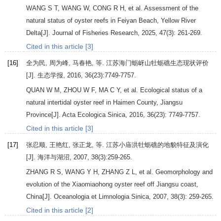
WANG
S T
,
WANG
W
,
CONG
R H
, et al. Assessment of the
natural status of oyster reefs in Feiyan Beach, Yellow River
Delta[J].
Journal of Fisheries Research
,
2025
,
47
(3): 261-269.
Cited in this article [3]
[16]
全为民, 周为峰, 马春艳, 等. 江苏海门蛎岈山牡蛎礁生态现状评价
[J].
生态学报
,
2016
,
36
(23):7749-7757.
QUAN
W M
,
ZHOU
W F
,
MA
C Y
, et al. Ecological status of a
natural intertidal oyster reef in Haimen County, Jiangsu
Province[J].
Acta Ecologica Sinica
,
2016
,
36
(23): 7749-7757.
Cited in this article [3]
[17]
张忍顺, 王艳红, 张正龙, 等. 江苏小庙洪牡蛎礁的地貌特征及演化
[J].
海洋与湖沼
,
2007
,
38
(3):259-265.
ZHANG
R S
,
WANG
Y H
,
ZHANG
Z L
, et al. Geomorphology and
evolution of the Xiaomiaohong oyster reef off Jiangsu coast,
China[J].
Oceanologia et Limnologia Sinica
,
2007
,
38
(3): 259-265.
Cited in this article [2]