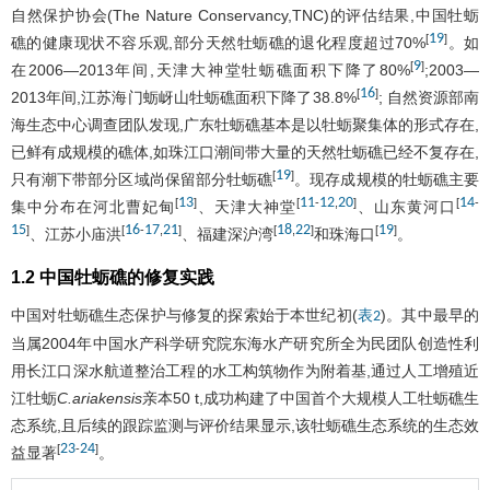
自然保护协会(The Nature Conservancy,TNC)的评估结果,中国牡蛎
19
[
]
礁的健康现状不容乐观,部分天然牡蛎礁的退化程度超过70%
。如
9
[
]
在2006—2013年间,天津大神堂牡蛎礁面积下降了80%
;2003—
16
[
]
2013年间,江苏海门蛎岈山牡蛎礁面积下降了38.8%
; 自然资源部南
海生态中心调查团队发现,广东牡蛎礁基本是以牡蛎聚集体的形式存在,
已鲜有成规模的礁体,如珠江口潮间带大量的天然牡蛎礁已经不复存在,
19
[
]
只有潮下带部分区域尚保留部分牡蛎礁
。现存成规模的牡蛎礁主要
13
11
12
20
14
[
]
[
-
,
]
[
-
集中分布在河北曹妃甸
、天津大神堂
、山东黄河口
15
16
17
21
18
22
19
]
[
-
,
]
[
,
]
[
]
、江苏小庙洪
、福建深沪湾
和珠海口
。
1.2 中国牡蛎礁的修复实践
中国对牡蛎礁生态保护与修复的探索始于本世纪初(
)。其中最早的
表2
当属2004年中国水产科学研究院东海水产研究所全为民团队创造性利
用长江口深水航道整治工程的水工构筑物作为附着基,通过人工增殖近
江牡蛎
C.ariakensis
亲本50 t,成功构建了中国首个大规模人工牡蛎礁生
态系统,且后续的跟踪监测与评价结果显示,该牡蛎礁生态系统的生态效
23
24
[
-
]
益显著
。