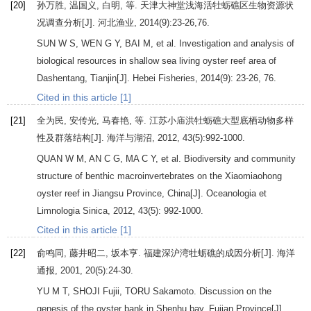
[20]
孙万胜, 温国义, 白明, 等. 天津大神堂浅海活牡蛎礁区生物资源状
况调查分析[J].
河北渔业
,
2014
(9):23-26,76.
SUN
W S
,
WEN
G Y
,
BAI
M
, et al. Investigation and analysis of
biological resources in shallow sea living oyster reef area of
Dashentang, Tianjin[J].
Hebei Fisheries
,
2014
(9): 23-26, 76.
Cited in this article [1]
[21]
全为民, 安传光, 马春艳, 等. 江苏小庙洪牡蛎礁大型底栖动物多样
性及群落结构[J].
海洋与湖沼
,
2012
,
43
(5):992-1000.
QUAN
W M
,
AN
C G
,
MA
C Y
, et al. Biodiversity and community
structure of benthic macroinvertebrates on the Xiaomiaohong
oyster reef in Jiangsu Province, China[J].
Oceanologia et
Limnologia Sinica
,
2012
,
43
(5): 992-1000.
Cited in this article [1]
[22]
俞鸣同, 藤井昭二, 坂本亨. 福建深沪湾牡蛎礁的成因分析[J].
海洋
通报
,
2001
,
20
(5):24-30.
YU
M T
,
SHOJI
Fujii
,
TORU
Sakamoto
. Discussion on the
genesis of the oyster bank in Shenhu bay, Fujian Province[J].