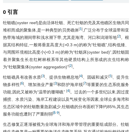
0 引言
牡蛎礁(oyster reef)是由活体牡蛎、死亡牡蛎的壳及其他礁区生物共同
1
[
]
堆积而成的聚集体,是一种典型的贝类礁体
,广泛分布于全球温带和亚
2
[
]
热带海域的潮间带和浅水潮下带,尤其是海湾、河口和潟湖等地
。根
据其结构特征,一般将垂直高度大(>0.3 m)的称为“牡蛎礁”,结构低矮、
与周围环境相比高度小(<0.3 m)的称为“牡蛎床(oyster bed)”,因牡蛎固
着并聚集生长在红树林根系等其他硬质结构上所形成的次生结构称
2
[
]
为“牡蛎聚集体(oyster aggregation)”
。
3
4
5
[
]
[
]
[
]
牡蛎礁具有改善水质
、提供生物栖息地
、固碳和减灾
、提升生
6
3
7
[
]
[
]
[
]
物多样性
、增加渔业产量
和防护海岸线
等重要的生态系统服务
4
[
]
功能,因此又被称为“温带的珊瑚礁”
。过去的一个多世纪以来,因过度
捕捞、水质污染、海岸工程建设以及气候变化等因素,全球众多海湾和
生态区域中的牡蛎数量急剧减少,牡蛎礁的分布面积下降约85%,其生态
8
9
[
-
]
服务功能也遭到了严重削弱
。
生态修复正逐渐被视为全球海洋和海岸带管理的重要组成部分。牡蛎
礁生态修复是一种重要的海洋生态恢复手段,旨在通过投放牡蛎幼体或