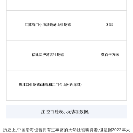
江苏海门小庙洪蛎岈山牡蛎礁
3.55
福建深沪湾古牡蛎礁
数百平方米
珠江口牡蛎礁(珠海和江门台山附近海域)
注:空白处表示无该项数据。
历史上,中国沿海也曾拥有过丰富的天然牡蛎礁资源,但是据2022年大