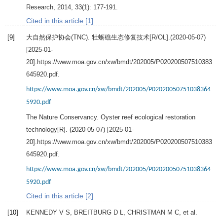
Research
,
2014
,
33
(1): 177-191.
Cited in this article [1]
[9]
大自然保护协会(TNC). 牡蛎礁生态修复技术[R/OL].(2020-05-07)
[2025-01-
20].https://www.moa.gov.cn/xw/bmdt/202005/P020200507510383
645920.pdf.
https://www.moa.gov.cn/xw/bmdt/202005/P02020050751038364
5920.pdf
The Nature Conservancy. Oyster reef ecological restoration
technology[R]. (2020-05-07) [2025-01-
20].https://www.moa.gov.cn/xw/bmdt/202005/P020200507510383
645920.pdf.
https://www.moa.gov.cn/xw/bmdt/202005/P02020050751038364
5920.pdf
Cited in this article [2]
[10]
KENNEDY
V S
,
BREITBURG
D L
,
CHRISTMAN
M C
, et al.