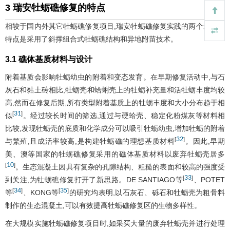
3 瑞安牡蛎礁修复的特点
相较于国内外其它牡蛎礁修复项目,瑞安牡蛎礁修复实践的两个最突出
特点是采用了斜撑组合式牡蛎礁结构和异地附苗技术。
3.1 礁体基质材料与设计
附着基质会影响牡蛎幼虫的附着和变态发育。在早期修复活动中,与石
灰石和黏土砖相比,牡蛎壳和蛤蜊壳上的牡蛎补充量和活牡蛎丰度均较
高,然而在修复后期,所有类型附着基质上的牡蛎丰度和大小分布趋于相
31
[
]
似
。经过较长时间的筛选,通过与硬蛤壳、稳定化粉煤灰等材料相
比较,发现牡蛎壳的底质和化学成分可以吸引牡蛎幼虫,增加牡蛎的附着
32
[
]
与繁殖,且成活率较高,是构建牡蛎礁的理想基质材料
。因此,早期
美、澳等国家的牡蛎礁修复采用的礁体基质材料以废弃牡蛎壳居多
10
[
]
。生态混凝土因具有复杂的孔隙结构、粗糙的表面和较高的强度受
33
[
]
到关注,为牡蛎礁修复打开了新思路。DE SANTIAGO等
、POTET
34
35
[
]
[
]
等
、KONG等
的研究均表明,以石灰石、砾石和牡蛎壳为粗骨料
制作的生态混凝土,可以有效提高牡蛎礁修复区的生物多样性。
在大规模实施牡蛎礁修复项目时,如采买大量的废弃牡蛎壳并进行处理