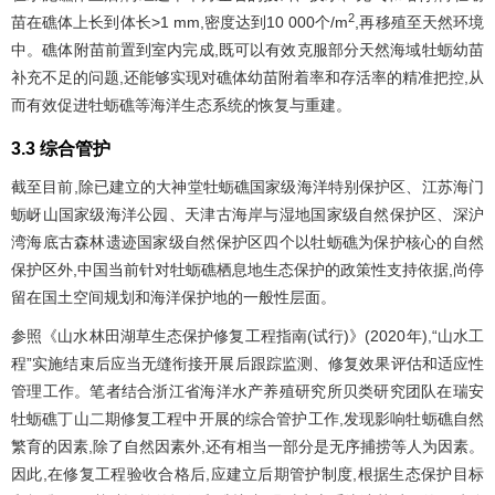
2
苗在礁体上长到体长>1 mm,密度达到10 000个/m
,再移殖至天然环境
中。礁体附苗前置到室内完成,既可以有效克服部分天然海域牡蛎幼苗
补充不足的问题,还能够实现对礁体幼苗附着率和存活率的精准把控,从
而有效促进牡蛎礁等海洋生态系统的恢复与重建。
3.3 综合管护
截至目前,除已建立的大神堂牡蛎礁国家级海洋特别保护区、江苏海门
蛎岈山国家级海洋公园、天津古海岸与湿地国家级自然保护区、深沪
湾海底古森林遗迹国家级自然保护区四个以牡蛎礁为保护核心的自然
保护区外,中国当前针对牡蛎礁栖息地生态保护的政策性支持依据,尚停
留在国土空间规划和海洋保护地的一般性层面。
参照《山水林田湖草生态保护修复工程指南(试行)》(2020年),“山水工
程”实施结束后应当无缝衔接开展后跟踪监测、修复效果评估和适应性
管理工作。笔者结合浙江省海洋水产养殖研究所贝类研究团队在瑞安
牡蛎礁丁山二期修复工程中开展的综合管护工作,发现影响牡蛎礁自然
繁育的因素,除了自然因素外,还有相当一部分是无序捕捞等人为因素。
因此,在修复工程验收合格后,应建立后期管护制度,根据生态保护目标