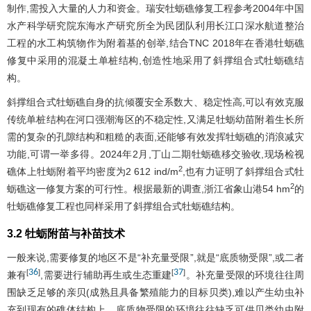
制作,需投入大量的人力和资金。瑞安牡蛎礁修复工程参考2004年中国
水产科学研究院东海水产研究所全为民团队利用长江口深水航道整治
工程的水工构筑物作为附着基的创举,结合TNC 2018年在香港牡蛎礁
修复中采用的混凝土单桩结构,创造性地采用了斜撑组合式牡蛎礁结
构。
斜撑组合式牡蛎礁自身的抗倾覆安全系数大、稳定性高,可以有效克服
传统单桩结构在河口强潮海区的不稳定性,又满足牡蛎幼苗附着生长所
需的复杂的孔隙结构和粗糙的表面,还能够有效发挥牡蛎礁的消浪减灾
功能,可谓一举多得。2024年2月,丁山二期牡蛎礁移交验收,现场检视
2
礁体上牡蛎附着平均密度为2 612 ind/m
,也有力证明了斜撑组合式牡
2
蛎礁这一修复方案的可行性。根据最新的调查,浙江省象山港54 hm
的
牡蛎礁修复工程也同样采用了斜撑组合式牡蛎礁结构。
3.2 牡蛎附苗与补苗技术
一般来说,需要修复的地区不是“补充量受限”,就是“底质物受限”,或二者
36
37
[
]
[
]
兼有
,需要进行辅助再生或生态重建
。补充量受限的环境往往周
围缺乏足够的亲贝(成熟且具备繁殖能力的目标贝类),难以产生幼虫补
充到现有的礁体结构上。底质物受限的环境往往缺乏可供贝类幼虫附