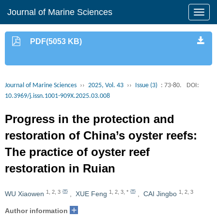
Journal of Marine Sciences
PDF(5053 KB)
Journal of Marine Sciences
››
2025, Vol. 43
››
Issue (3)
: 73-80.
DOI:
10.3969/j.issn.1001-909X.2025.03.008
Progress in the protection and
restoration of China’s oyster reefs:
The practice of oyster reef
restoration in Ruian
1
,
2
,
3
1
,
2
,
3
,
*
1
,
2
,
3
WU Xiaowen
,
XUE Feng
,
CAI Jingbo
+
Author information