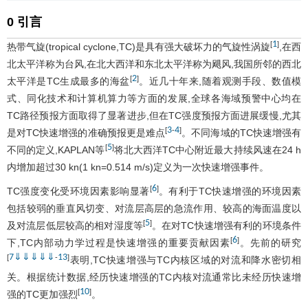
0 引言
1
[
]
热带气旋(tropical cyclone,TC)是具有强大破坏力的气旋性涡旋
,在西
北太平洋称为台风,在北大西洋和东北太平洋称为飓风,我国所邻的西北
2
[
]
太平洋是TC生成最多的海盆
。近几十年来,随着观测手段、数值模
式、同化技术和计算机算力等方面的发展,全球各海域预警中心均在
TC路径预报方面取得了显著进步,但在TC强度预报方面进展缓慢,尤其
3
4
[
-
]
是对TC快速增强的准确预报更是难点
。不同海域的TC快速增强有
5
[
]
不同的定义,KAPLAN等
将北大西洋TC中心附近最大持续风速在24 h
内增加超过30 kn(1 kn=0.514 m/s)定义为一次快速增强事件。
6
[
]
TC强度变化受环境因素影响显著
。有利于TC快速增强的环境因素
包括较弱的垂直风切变、对流层高层的急流作用、较高的海面温度以
5
[
]
及对流层低层较高的相对湿度等
。在对TC快速增强有利的环境条件
6
[
]
下,TC内部动力学过程是快速增强的重要贡献因素
。先前的研究
7
⇓
⇓
⇓
⇓
⇓
13
[
-
]
表明,TC快速增强与TC内核区域的对流和降水密切相
关。根据统计数据,经历快速增强的TC内核对流通常比未经历快速增
10
[
]
强的TC更加强烈
。