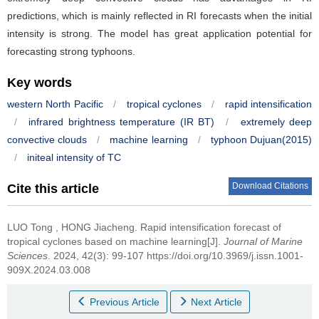
predictions, which is mainly reflected in RI forecasts when the initial
intensity is strong. The model has great application potential for
forecasting strong typhoons.
Key words
western North Pacific
/
tropical cyclones
/
rapid intensification
/
infrared brightness temperature (IR BT)
/
extremely deep
convective clouds
/
machine learning
/
typhoon Dujuan(2015)
/
initeal intensity of TC
Download Citations
Cite this article
LUO Tong
,
HONG Jiacheng
.
Rapid intensification forecast of
tropical cyclones based on machine learning[J].
Journal of Marine
Sciences
. 2024, 42(3): 99-107 https://doi.org/10.3969/j.issn.1001-
909X.2024.03.008
Previous Article
Next Article