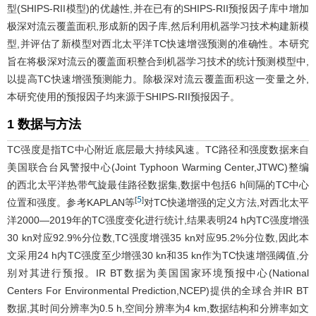
型(SHIPS-RII模型)的优越性,并在已有的SHIPS-RII预报因子库中增加
极深对流云覆盖面积,形成新的因子库,然后利用机器学习技术构建新模
型,并评估了新模型对西北太平洋TC快速增强预测的准确性。本研究
旨在将极深对流云的覆盖面积整合到机器学习技术的统计预测模型中,
以提高TC快速增强预测能力。除极深对流云覆盖面积这一变量之外,
本研究使用的预报因子均来源于SHIPS-RII预报因子。
1 数据与方法
TC强度是指TC中心附近底层最大持续风速。TC路径和强度数据来自
美国联合台风警报中心(Joint Typhoon Warming Center,JTWC)整编
的西北太平洋热带气旋最佳路径数据集,数据中包括6 h间隔的TC中心
5
[
]
位置和强度。参考KAPLAN等
对TC快递增强的定义方法,对西北太平
洋2000—2019年的TC强度变化进行统计,结果表明24 h内TC强度增强
30 kn对应92.9%分位数,TC强度增强35 kn对应95.2%分位数,因此本
文采用24 h内TC强度至少增强30 kn和35 kn作为TC快速增强阈值,分
别对其进行预报。IR BT数据为美国国家环境预报中心(National
Centers For Environmental Prediction,NCEP)提供的全球合并IR BT
数据,其时间分辨率为0.5 h,空间分辨率为4 km,数据结构和分辨率如文