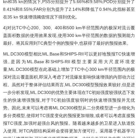
kn和35 kn的情况下,PSS分别提升了5.66%和9.58%;POD分别提升了
8.41%和8.55%;FAR分别为提升了2.14%和降低了0.94%,此指标甚至
在35 kn 快速增强阈值情况下得到优化。
4)对比TC中心200、300、400和500 km半径范围内的极深对流云覆
盖面积数据的使用效果发现,使用300 km半径范围的数据的预测能力
最好。将其应用到TC典型个例的预报中,也获得了最好的预报效果。
ML.DC300模型相比ML.Base和SHIPS-RII可以更好地预报TC快速增
强,是因为ML.Base和SHIPS-RII模型主要采用大尺度环境变
量,ML.DC300模型在此基础上增加了TC中心300 km半径范围内的极
深对流云覆盖面积,即深入考虑了对流爆发影响快速增强的内部动力过
程。虽然对于整体评估结果而言,ML.DC300模型预报效果较好,但是进
一步分析发现,ML.DC300的优势主要体现在TC初始强度较强状态下发
生的快速增强预报,对于TC初始强度较弱时的快速增强预报并无优
势。因此,未来可以考虑将ML.DC300模型从二分类模型进一步细化为
多分类模型,使得对TC强度变化的预报更加细致,或者可以考虑直接预
报TC强度,加强对超强台风的预报。随着越来越多的卫星进入轨道投
入使用, 对TC内部结构采样会变得更加方便可行。采用基于机器学习