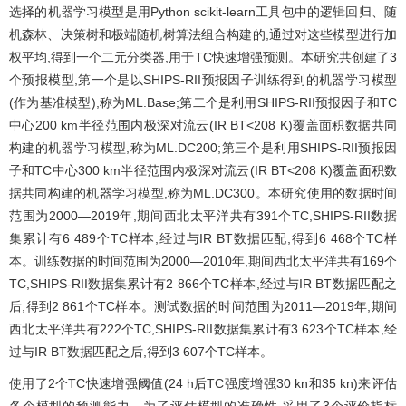
选择的机器学习模型是用Python scikit-learn工具包中的逻辑回归、随
机森林、决策树和极端随机树算法组合构建的,通过对这些模型进行加
权平均,得到一个二元分类器,用于TC快速增强预测。本研究共创建了3
个预报模型,第一个是以SHIPS-RII预报因子训练得到的机器学习模型
(作为基准模型),称为ML.Base;第二个是利用SHIPS-RII预报因子和TC
中心200 km半径范围内极深对流云(IR BT<208 K)覆盖面积数据共同
构建的机器学习模型,称为ML.DC200;第三个是利用SHIPS-RII预报因
子和TC中心300 km半径范围内极深对流云(IR BT<208 K)覆盖面积数
据共同构建的机器学习模型,称为ML.DC300。本研究使用的数据时间
范围为2000—2019年,期间西北太平洋共有391个TC,SHIPS-RII数据
集累计有6 489个TC样本,经过与IR BT数据匹配,得到6 468个TC样
本。训练数据的时间范围为2000—2010年,期间西北太平洋共有169个
TC,SHIPS-RII数据集累计有2 866个TC样本,经过与IR BT数据匹配之
后,得到2 861个TC样本。测试数据的时间范围为2011—2019年,期间
西北太平洋共有222个TC,SHIPS-RII数据集累计有3 623个TC样本,经
过与IR BT数据匹配之后,得到3 607个TC样本。
使用了2个TC快速增强阈值(24 h后TC强度增强30 kn和35 kn)来评估