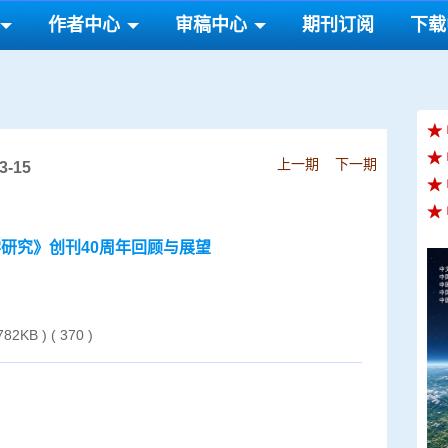
作者中心
审稿中心
期刊订阅
下载
★
★
上一期
下一期
-15
★
★
研究》创刊40周年回顾与展望
 782KB )
(
370
)