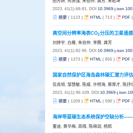
田芳妍, 何贤强, 朱伯仲, 龚芳, 朱乾坤
2023, 41(1):68-81.
DOI:
10.3969-j.issn.10
摘要
(
1123
)
HTML
(
713
)
PDF
高空间分辨率海表CO
分压的卫星遥感
2
刘婷宇, 白雁, 朱伯仲, 李腾, 龚芳
2023, 41(1):82-95.
DOI:
10.3969-j.issn.10
摘要
(
1373
)
HTML
(
855
)
PDF
国家自然保护区海岛森林碳汇潜力评
伍良旭, 邹慧敏, 陈威, 许明海, 蔡厚才, 陈抒
2023, 41(1):96-109.
DOI:
10.3969-j.issn.1
摘要
(
1209
)
HTML
(
590
)
PDF
海岸带蓝碳生态系统保护空缺分析—
董迪, 黄华梅, 高晴, 陈绵润, 杨熙