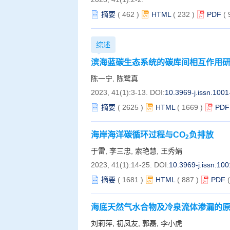
摘要
(
462
)
HTML
(
232
)
PDF
(
综述
滨海蓝碳生态系统的碳库间相互作用
陈一宁, 陈鹭真
2023, 41(1):3-13.
DOI:
10.3969-j.issn.100
摘要
(
2625
)
HTML
(
1669
)
PDF
海岸海洋碳循环过程与CO
负排放
2
于雷, 李三忠, 索艳慧, 王秀娟
2023, 41(1):14-25.
DOI:
10.3969-j.issn.10
摘要
(
1681
)
HTML
(
887
)
PDF
海底天然气水合物及冷泉流体渗漏的
刘莉萍, 初凤友, 郭磊, 李小虎