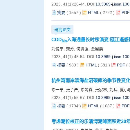
2023, 41(1):26-44.
DOI:
10.3969-j.issn.10
摘要
(
1557
)
HTML
(
2722
)
PDF
研究论文
COD
入海通量长时序演变:瓯江遥感
Mn
刘悦宁, 龚芳, 何贤强, 金旭晨
2023, 41(1):45-54.
DOI:
10.3969-j.issn.10
摘要
(
989
)
HTML
(
581
)
PDF
(
杭州湾南岸滨海盐沼碳库的季节性变
陈一宁, 张子严, 陈鹭真, 张家林, 刘兵, 夏小
2023, 41(1):55-67.
DOI:
10.3969-j.issn.10
摘要
(
1794
)
HTML
(
1087
)
PDF
考虑潮位校正的乐清湾潮滩面积近30