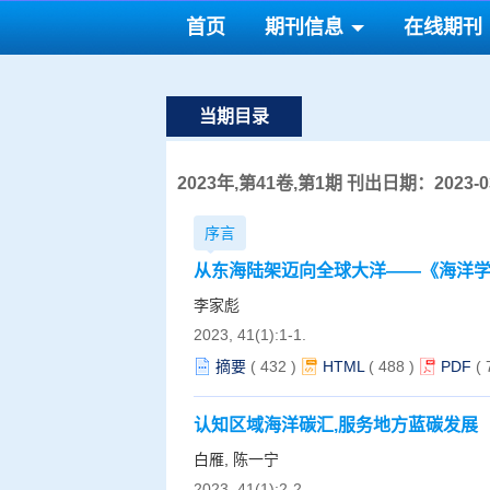
首页
期刊信息
在线期刊
当期目录
2023年,第41卷,第1期 刊出日期：2023-03
序言
从东海陆架迈向全球大洋——《海洋学
李家彪
2023, 41(1):1-1.
摘要
(
432
)
HTML
(
488
)
PDF
(
认知区域海洋碳汇,服务地方蓝碳发展
白雁, 陈一宁
2023, 41(1):2-2.