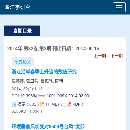
海洋学研究
当期目录
2014年,第32卷,第2期 刊出日期：2014-06-15
上一期
下一期
研究论文
浙江沿岸春季上升流的数值研究
倪婷婷, 管卫兵, 曹振轶, 陈琪
2014, 32(2):1-13.
DOI:
10.3969/j.issn.1001-909X.2014.02.001
摘要
(
631
)
HTML
(
7
)
PDF
(
5156KB )
(
884
)
环境垂直风切变对0509号台风“麦莎”