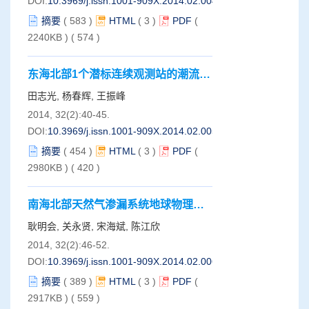
DOI:
10.3969/j.issn.1001-909X.2014.02.004
摘要
(
583
)
HTML
(
3
)
PDF
(
2240KB )
(
574
)
东海北部1个潜标连续观测站的潮流垂
向特征分析
田志光, 杨春辉, 王振峰
2014, 32(2):40-45.
DOI:
10.3969/j.issn.1001-909X.2014.02.005
摘要
(
454
)
HTML
(
3
)
PDF
(
2980KB )
(
420
)
南海北部天然气渗漏系统地球物理初
探
耿明会, 关永贤, 宋海斌, 陈江欣
2014, 32(2):46-52.
DOI:
10.3969/j.issn.1001-909X.2014.02.006
摘要
(
389
)
HTML
(
3
)
PDF
(
2917KB )
(
559
)