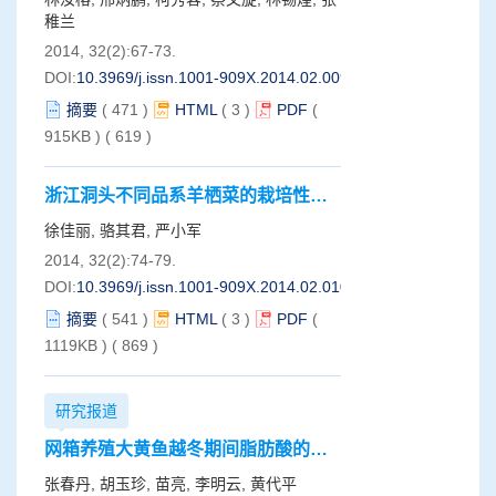
稚兰
2014, 32(2):67-73.
DOI:
10.3969/j.issn.1001-909X.2014.02.009
摘要
(
471
)
HTML
(
3
)
PDF
(
915KB )
(
619
)
浙江洞头不同品系羊栖菜的栽培性状
及ISSR分析
徐佳丽, 骆其君, 严小军
2014, 32(2):74-79.
DOI:
10.3969/j.issn.1001-909X.2014.02.010
摘要
(
541
)
HTML
(
3
)
PDF
(
1119KB )
(
869
)
研究报道
网箱养殖大黄鱼越冬期间脂肪酸的相
对含量变化
张春丹, 胡玉珍, 苗亮, 李明云, 黄代平