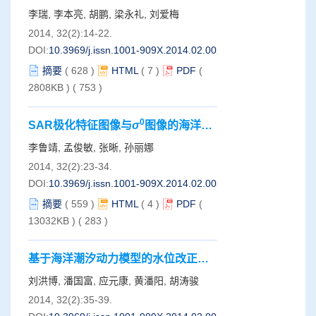
的影响分析
李瑞, 李本亮, 胡鹏, 梁永礼, 刘爱梅
2014, 32(2):14-22.
DOI:
10.3969/j.issn.1001-909X.2014.02.002
摘要
(
628
)
HTML
(
7
)
PDF
(
2808KB )
(
753
)
0
SAR极化特征图像与
σ
图像的海洋内
波可视性对比
李鲁靖, 孟俊敏, 张晰, 孙丽娜
2014, 32(2):23-34.
DOI:
10.3969/j.issn.1001-909X.2014.02.003
摘要
(
559
)
HTML
(
4
)
PDF
(
13032KB )
(
283
)
基于海洋潮汐动力模型的水位改正方
法研究
刘洪博, 潘国富, 应元康, 黄潘阳, 胡涛骏
2014, 32(2):35-39.