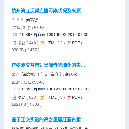
杭州湾底泥得克隆污染状况及来源的
初步研究
周珊珊, 汤巧智
2014, 32(2):53-58.
DOI:
10.3969/j.issn.1001-909X.2014.02.007
摘要
(
448
)
HTML
(
2
)
PDF
(
938KB )
(
477
)
正弦波交替音对黑鲷音响驯化的实验
研究
梁君, 陈德慧, 王伟定, 章守宇, 胡庆松
2014, 32(2):59-66.
DOI:
10.3969/j.issn.1001-909X.2014.02.008
摘要
(
623
)
HTML
(
3
)
PDF
(
1821KB )
(
603
)
基于正交实验的高含量藻红蛋白紫菜
丝状藻体优化调控培养条件研究
林汝榕, 邢炳鹏, 柯秀蓉, 蔡文旋, 林锡煌, 张