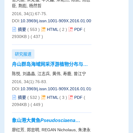
臣, 荆彪, 杨然哲
2016, 34(1):67-75.
DOI:
10.3969/j.issn.1001-909X.2016.01.009
摘要
(
553
)
HTML
(
2
)
PDF
(
2930KB )
(
437
)
研究报道
舟山群岛海域网采浮游植物分布与多
样性
陈悦, 刘晶晶, 江志兵, 黄伟, 寿鹿, 曾江宁
2016, 34(1):76-83.
DOI:
10.3969/j.issn.1001-909X.2016.01.010
摘要
(
532
)
HTML
(
3
)
PDF
(
2094KB )
(
449
)
象山港大黄鱼
Pseudosciaena
crocea
网箱养殖区沉积物-水界面营养
廖红芳, 郑忠明, REGAN Nicholaus, 朱津永