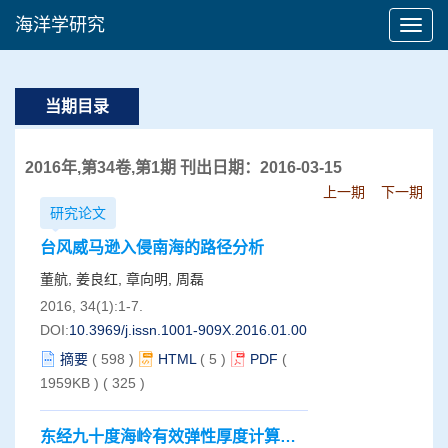
海洋学研究
当期目录
2016年,第34卷,第1期 刊出日期：2016-03-15
上一期
下一期
研究论文
台风威马逊入侵南海的路径分析
董航, 姜良红, 章向明, 周磊
2016, 34(1):1-7.
DOI:
10.3969/j.issn.1001-909X.2016.01.001
摘要
(
598
)
HTML
(
5
)
PDF
(
1959KB )
(
325
)
东经九十度海岭有效弹性厚度计算及