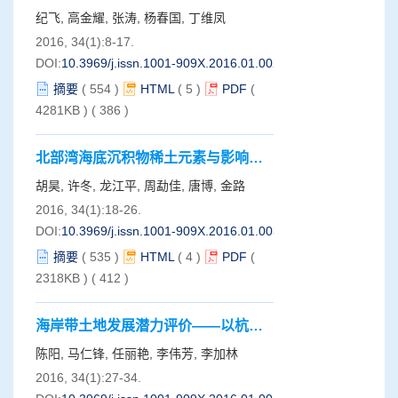
其对构造运动的解释
纪飞, 高金耀, 张涛, 杨春国, 丁维凤
2016, 34(1):8-17.
DOI:
10.3969/j.issn.1001-909X.2016.01.002
摘要
(
554
)
HTML
(
5
)
PDF
(
4281KB )
(
386
)
北部湾海底沉积物稀土元素与影响因
子关系的BP神经网络定量分析
胡昊, 许冬, 龙江平, 周勐佳, 唐博, 金路
2016, 34(1):18-26.
DOI:
10.3969/j.issn.1001-909X.2016.01.003
摘要
(
535
)
HTML
(
4
)
PDF
(
2318KB )
(
412
)
海岸带土地发展潜力评价——以杭州
湾南岸为例
陈阳, 马仁锋, 任丽艳, 李伟芳, 李加林
2016, 34(1):27-34.