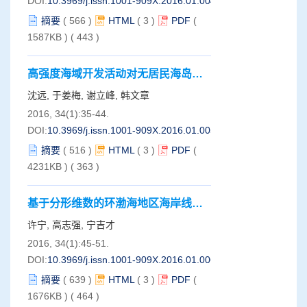
DOI:
10.3969/j.issn.1001-909X.2016.01.004
摘要
(
566
)
HTML
(
3
)
PDF
(
1587KB )
(
443
)
高强度海域开发活动对无居民海岛岸
滩影响——以舟山十六门海域无居民
沈远, 于姜梅, 谢立峰, 韩文章
岛为例
2016, 34(1):35-44.
DOI:
10.3969/j.issn.1001-909X.2016.01.005
摘要
(
516
)
HTML
(
3
)
PDF
(
4231KB )
(
363
)
基于分形维数的环渤海地区海岸线变
迁及成因分析
许宁, 高志强, 宁吉才
2016, 34(1):45-51.
DOI:
10.3969/j.issn.1001-909X.2016.01.006
摘要
(
639
)
HTML
(
3
)
PDF
(
1676KB )
(
464
)