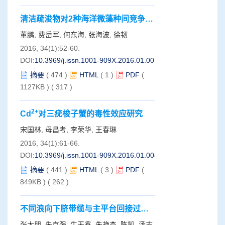
清洁疏浚物对2种海洋微藻种间竞争的
影响
董鹏, 费岳军, 何东海, 张海波, 徐韧
2016, 34(1):52-60.
DOI:
10.3969/j.issn.1001-909X.2016.01.007
摘要
(
474
)
HTML
(
1
)
PDF
(
1127KB )
(
317
)
2+
Cd
对三疣梭子蟹的毒性效应研究
宋国林, 母昌考, 李荣华, 王春琳
2016, 34(1):61-66.
DOI:
10.3969/j.issn.1001-909X.2016.01.008
摘要
(
441
)
HTML
(
3
)
PDF
(
849KB )
(
262
)
不同浪向下脐带缆与主平台回接过程
中的动力学响应
张大朋, 朱克强, 牛天鑫, 朱艳杰, 陈凯, 汤志