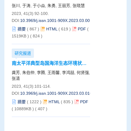
张川, 于涛, 于小焱, 朱勇, 王丽芳, 张晓慧
2023, 41(3):92-100.
DOI:
10.3969/j.issn.1001-909X.2023.03.009
摘要
(
867
)
HTML
(
619
)
PDF
(
1519KB )
(
824
)
研究报道
南太平洋典型岛国海洋生态环境状况
及其对汤加火山爆发的响应
龚芳, 朱伯仲, 李腾, 王雨馨, 李鸿喆, 何贤强,
张清
2023, 41(3):101-114.
DOI:
10.3969/j.issn.1001-909X.2023.03.010
摘要
(
1222
)
HTML
(
835
)
PDF
( 10889KB )
(
407
)