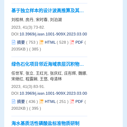
基于独立样本的设计波高推算及其应
用
刘桂林, 房丹, 宋时春, 刘泊湖
2023, 41(3):73-82.
DOI:
10.3969/j.issn.1001-909X.2023.03.007
摘要
(
753
)
HTML
(
528
)
PDF
(
2035KB )
(
385
)
绿色石化项目邻近海域表层沉积物
PAHs分布及年际变化
任世军, 张立, 王红光, 张庆红, 庄彤辉, 魏娜,
宋继红, 程露娴, 王悠, 母清林
2023, 41(3):83-91.
DOI:
10.3969/j.issn.1001-909X.2023.03.008
摘要
(
436
)
HTML
(
251
)
PDF
(
2002KB )
(
395
)
海水基质活性磷酸盐标准物质研制