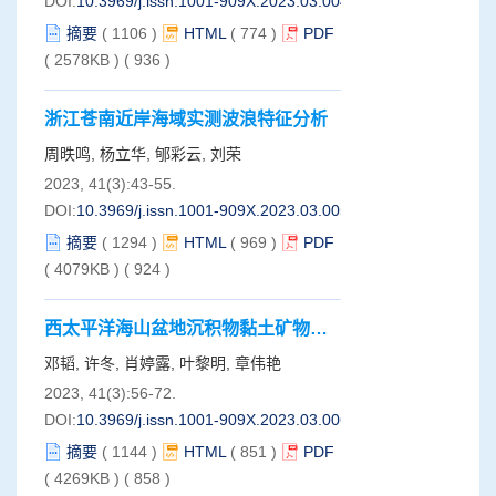
DOI:
10.3969/j.issn.1001-909X.2023.03.004
摘要
(
1106
)
HTML
(
774
)
PDF
( 2578KB )
(
936
)
浙江苍南近岸海域实测波浪特征分析
周昳鸣, 杨立华, 郇彩云, 刘荣
2023, 41(3):43-55.
DOI:
10.3969/j.issn.1001-909X.2023.03.005
摘要
(
1294
)
HTML
(
969
)
PDF
( 4079KB )
(
924
)
西太平洋海山盆地沉积物黏土矿物特
征及其指示意义
邓韬, 许冬, 肖婷露, 叶黎明, 章伟艳
2023, 41(3):56-72.
DOI:
10.3969/j.issn.1001-909X.2023.03.006
摘要
(
1144
)
HTML
(
851
)
PDF
( 4269KB )
(
858
)