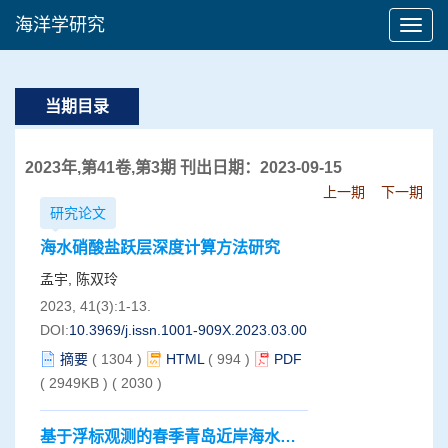
海洋学研究
当期目录
2023年,第41卷,第3期 刊出日期：2023-09-15
上一期
下一期
研究论文
海水硝酸盐跃层深度计算方法研究
孟宇, 陈双玲
2023, 41(3):1-13.
DOI:
10.3969/j.issn.1001-909X.2023.03.001
摘要
(
1304
)
HTML
(
994
)
PDF
( 2949KB )
(
2030
)
基于浮标观测的春季青岛近岸海水