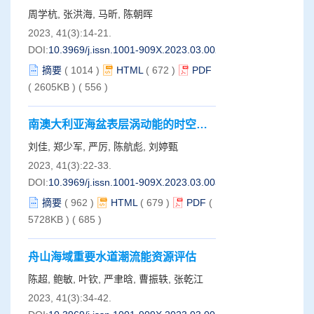
p
CO
变化及海-气CO
通量研究
2
2
周学杭, 张洪海, 马昕, 陈朝晖
2023, 41(3):14-21.
DOI:
10.3969/j.issn.1001-909X.2023.03.002
摘要
(
1014
)
HTML
(
672
)
PDF
( 2605KB )
(
556
)
南澳大利亚海盆表层涡动能的时空特
征研究
刘佳, 郑少军, 严厉, 陈航彪, 刘婷甄
2023, 41(3):22-33.
DOI:
10.3969/j.issn.1001-909X.2023.03.003
摘要
(
962
)
HTML
(
679
)
PDF
(
5728KB )
(
685
)
舟山海域重要水道潮流能资源评估
陈超, 鲍敏, 叶钦, 严聿晗, 曹振轶, 张乾江
2023, 41(3):34-42.