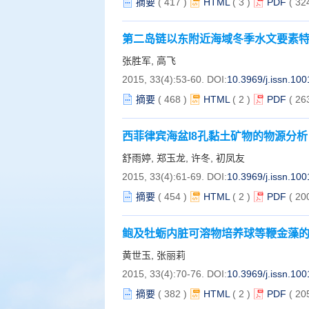
摘要
(
417
)
HTML
(
3
)
PDF
( 32
第二岛链以东附近海域冬季水文要素
张胜军, 高飞
2015, 33(4):53-60.
DOI:
10.3969/j.issn.10
摘要
(
468
)
HTML
(
2
)
PDF
( 26
西菲律宾海盆I8孔黏土矿物的物源分析
舒雨婷, 郑玉龙, 许冬, 初凤友
2015, 33(4):61-69.
DOI:
10.3969/j.issn.10
摘要
(
454
)
HTML
(
2
)
PDF
( 20
鲍及牡蛎内脏可溶物培养球等鞭金藻
黄世玉, 张丽莉
2015, 33(4):70-76.
DOI:
10.3969/j.issn.10
摘要
(
382
)
HTML
(
2
)
PDF
( 20