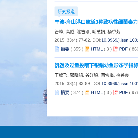
研究报道
宁波-舟山港口航道3种致病性细菌毒
管峰, 高威, 陈吉刚, 毛芝娟, 杨季芳
2015, 33(4):77-82.
DOI:
10.3969/j.issn.10
摘要
(
355
)
HTML
(
3
)
PDF
( 86
饥饿及过量投喂下银鲳幼鱼形态学指
王腾飞, 郭晓鸽, 谷江稳, 闫雪梅, 徐善良
2015, 33(4):83-89.
DOI:
10.3969/j.issn.10
摘要
(
374
)
HTML
(
3
)
PDF
( 97