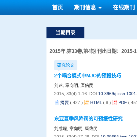
首页
期刊信息
在线期刊
当期目录
2015年,第33卷,第4期 刊出日期：2015-12
研究论文
2个耦合模式中MJO的预报技巧
刘达, 章向明, 唐佑民
2015, 33(4):1-16.
DOI:
10.3969/j.issn.100
摘要
(
427
)
HTML
(
8
)
PDF
( 45
东亚夏季风降雨的可预报性研究
刘成璟, 章向明, 唐佑民
2015, 33(4):17-29.
DOI:
10.3969/j.issn.10