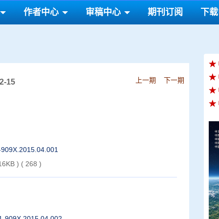
作者中心
审稿中心
期刊订阅
下载
★
★
上一期
下一期
-15
★
★
1-909X.2015.04.001
16KB )
(
268
)
01-909X.2015.04.002