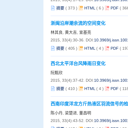
摘要
(
373
)
HTML
(
6
)
PDF
( 36
浙闽沿岸潮余流的空间变化
林其良, 黄大吉, 宣基亮
2015, 33(4):30-36.
DOI:
10.3969/j.issn.10
摘要
(
405
)
HTML
(
4
)
PDF
( 19
西北太平洋台风降雨日变化
阮甄欣
2015, 33(4):37-42.
DOI:
10.3969/j.issn.10
摘要
(
410
)
HTML
(
4
)
PDF
( 11
西南印度洋龙方斤热液区羽流信号的
陈小丹, 梁楚进, 董昌明
2015, 33(4):43-52.
DOI:
10.3969/j.issn.10