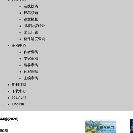
在线投稿
投稿须知
论文模版
版权协议转让
常见问题
稿件进度查询
审稿中心
作者查稿
专家审稿
编委审稿
远程编辑
主编审稿
期刊订阅
下载中心
联系我们
English
44卷(2026)
第2期