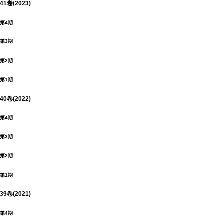
41卷(2023)
第4期
第3期
第2期
第1期
40卷(2022)
第4期
第3期
第2期
第1期
39卷(2021)
第4期